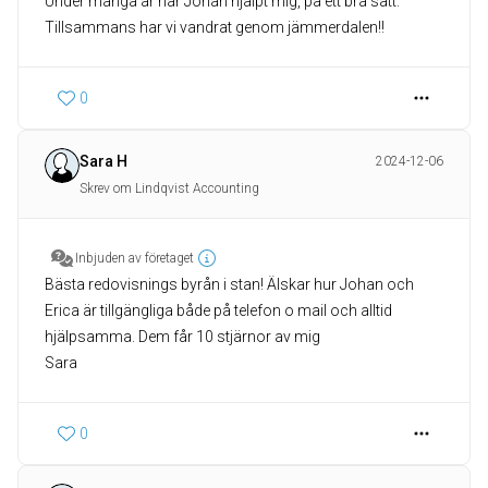
Under många år har Johan hjälpt mig, på ett bra sätt.
Tillsammans har vi vandrat genom jämmerdalen!!
0
Sara H
2024-12-06
Skrev om Lindqvist Accounting
Inbjuden av företaget
Bästa redovisnings byrån i stan! Älskar hur Johan och
Erica är tillgängliga både på telefon o mail och alltid
hjälpsamma. Dem får 10 stjärnor av mig
Sara
0