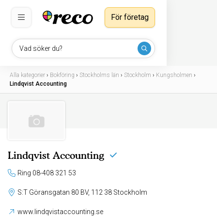
För företag
Vad söker du?
Alla kategorier
›
Bokföring
›
Stockholms län
›
Stockholm
›
Kungsholmen
›
Lindqvist Accounting
Lindqvist Accounting
Ring 08-408 321 53
S:T Göransgatan 80 BV, 112 38 Stockholm
www.lindqvistaccounting.se