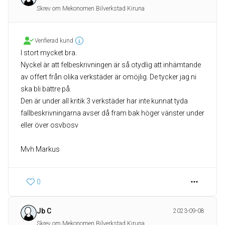
Skrev om Mekonomen Bilverkstad Kiruna
Verifierad kund
I stort mycket bra.
Nyckel är att felbeskrivningen är så otydlig att inhämtande
av offert från olika verkstäder är omöjlig. De tycker jag ni
ska bli bättre på.
Den är under all kritik 3 verkstäder har inte kunnat tyda
fallbeskrivningarna avser då fram bak höger vänster under
eller över osvbosv
Mvh Markus
0
Jb C
2023-09-08
Skrev om Mekonomen Bilverkstad Kiruna