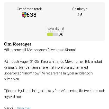
Omdömen totalt
Snittbetyg
638
4.8
Trovärdighet
Ok
Om företaget
Välkommen till Mekonomen Bilverkstad Kiruna!
På Industrivägen 21-25 i Kiruna hittar du Mekonomen Bilverkstad
Kiruna. Vi blandar lång erfarenhet inom branschen med
upparbetad “know how”. Vi reparerar alla typer av bilar och
bilmärken.
Tjänster: Hjulinställning, släcka tvåor, AC-service, fleetverkstad och
mycket mer.
När du
... 
Visa mer