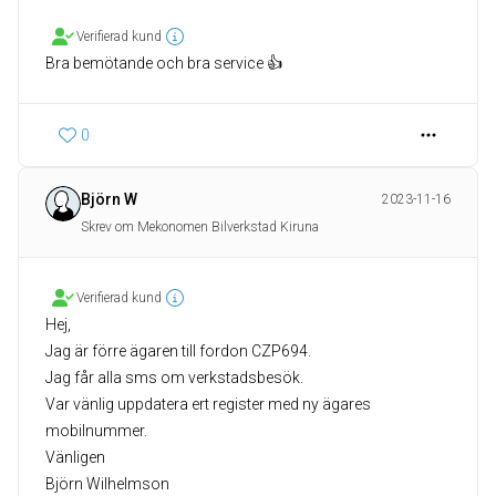
Verifierad kund
Bra bemötande och bra service 👍
0
Björn W
2023-11-16
Skrev om Mekonomen Bilverkstad Kiruna
Verifierad kund
Hej,
Jag är förre ägaren till fordon CZP694.
Jag får alla sms om verkstadsbesök.
Var vänlig uppdatera ert register med ny ägares
mobilnummer.
Vänligen
Björn Wilhelmson