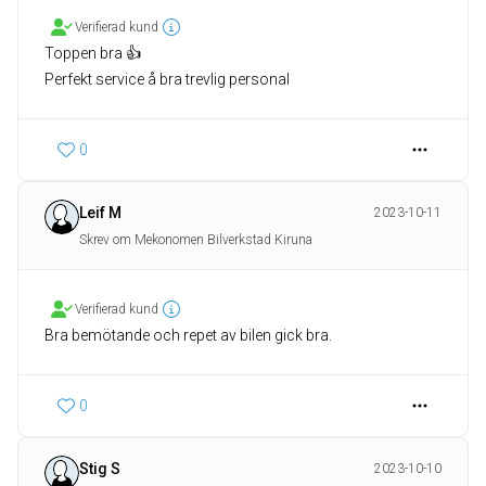
Verifierad kund
Toppen bra 👍
Perfekt service å bra trevlig personal
0
Leif M
2023-10-11
Skrev om Mekonomen Bilverkstad Kiruna
Verifierad kund
Bra bemötande och repet av bilen gick bra.
0
Stig S
2023-10-10