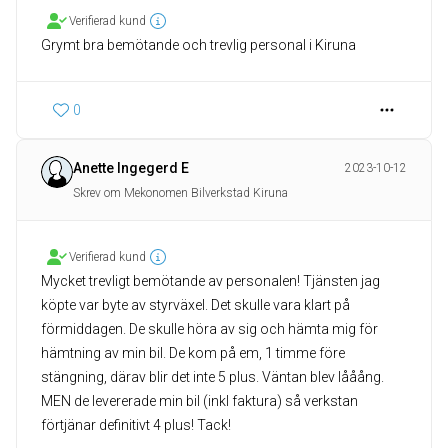
Verifierad kund
Grymt bra bemötande och trevlig personal i Kiruna
0
Anette Ingegerd E
2023-10-12
Skrev om Mekonomen Bilverkstad Kiruna
Verifierad kund
Mycket trevligt bemötande av personalen! Tjänsten jag
köpte var byte av styrväxel. Det skulle vara klart på
förmiddagen. De skulle höra av sig och hämta mig för
hämtning av min bil. De kom på em, 1 timme före
stängning, därav blir det inte 5 plus. Väntan blev lååång.
MEN de levererade min bil (inkl faktura) så verkstan
förtjänar definitivt 4 plus! Tack!