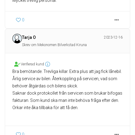
Mycket trevlig personal.
0
Tarja O
2023-12-16
Skrev om Mekonomen Bilverkstad Kiruna
Verifierad kund
Bra bemötande. Trevliga killar. Extra plus att jag fick lånebil.
Årlig service av bilen. Återkoppling på servicen, vad som
behöver åtgärdas och bilens skick.
Saknar dock protokollet från servicen som brukar bifogas
fakturan. Som kund ska man inte behöva fråga efter den.
Orkar inte åka tillbaka för att få den.
0