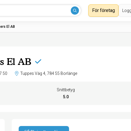
För företag
Logg
ers El AB
s El AB
7 50
Tuppes Väg 4, 784 55 Borlänge
Snittbetyg
5.0