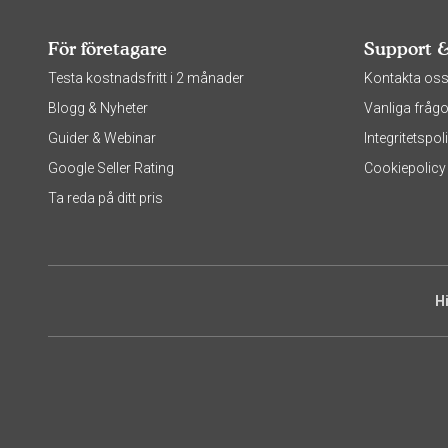
För företagare
Support 
Testa kostnadsfritt i 2 månader
Kontakta os
Blogg & Nyheter
Vanliga frågo
Guider & Webinar
Integritetsp
Google Seller Rating
Cookiepolicy
Ta reda på ditt pris
H