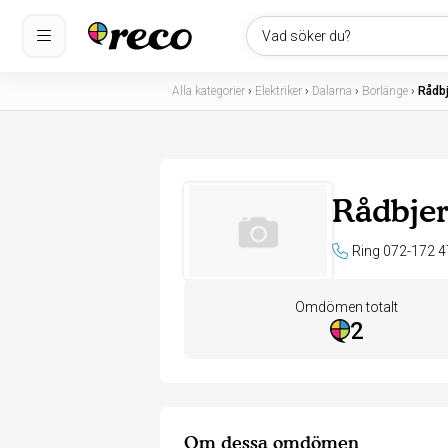
Vad söker du?
Alla kategorier
›
Elektriker
›
Dalarna
›
Borlänge
›
Rådbj
Rådbjer
Ring 072-172 4
Omdömen totalt
2
Om dessa omdömen