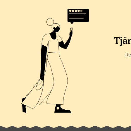
Betyg & tidpunkt:
Alla
365 dagar
90 dagar
30 dagar
100%
0%
Tjän
0%
0%
Re
0%