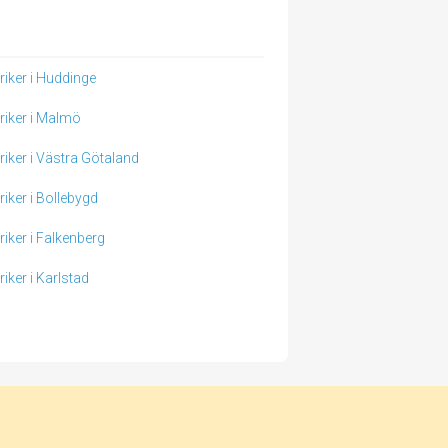
triker i Huddinge
triker i Malmö
triker i Västra Götaland
riker i Bollebygd
riker i Falkenberg
riker i Karlstad