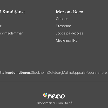
& Kundtjänst
Mer om Reco
s
Om oss
r
Pressrum
olicy medlemmar
Jobba på Reco.se
Medlemsvillkor
itta kundomdömen:
Stockholm
Göteborg
Malmö
Uppsala
Populära före
Omdömen du kan lita på