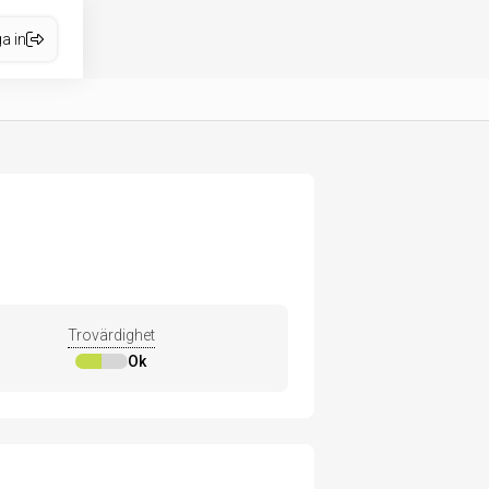
a in
Trovärdighet
Ok