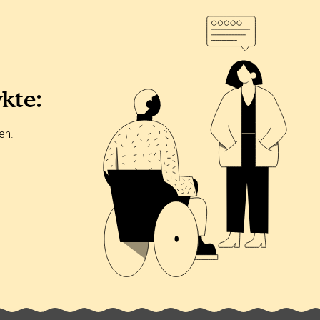
ykte:
en.