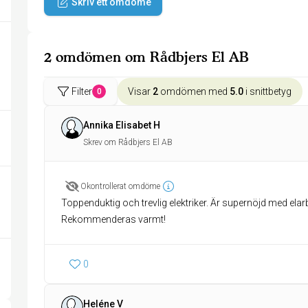
Skriv ett omdöme
2 omdömen om Rådbjers El AB
Filter
Visar
2
omdömen med
5.0
i snittbetyg
0
Annika Elisabet H
Skrev om Rådbjers El AB
Okontrollerat omdöme
Toppenduktig och trevlig elektriker. Är supernöjd med e
Rekommenderas varmt!
0
Heléne V