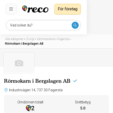
För företag
Vad söker du?
Alla kategorier
›
Övrigt
›
Västmanland
›
Fagersta
›
Rörmokarn i Bergslagen AB
Rörmokarn i Bergslagen AB
Industrivägen 14, 737 30 Fagersta
Omdömen totalt
Snittbetyg
2
5.0