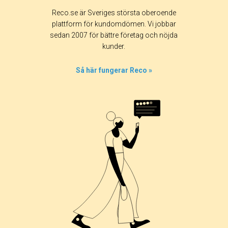
Betyg & tidpunkt:
Reco.se är Sveriges största oberoende
Alla
365 dagar
90 dagar
30 dagar
plattform för kundomdömen. Vi jobbar
sedan 2007 för bättre företag och nöjda
100%
kunder.
0%
0%
Så här fungerar Reco »
0%
0%