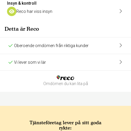
Insyn & kontroll
Reco har viss insyn
Detta är Reco
Oberoende omdömen från riktiga kunder
Vi lever som vi lär
Omdömen du kan lita på
Tjänsteföretag lever på sitt goda
rykte: