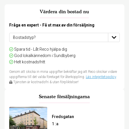
Värdera din bostad nu
Fråga en expert - Få ut max av din försäljning
Spara tid - Låt Reco hjälpa dig
God lokalkännedom i Sundbyberg
Helt kostnadsfritt
Genom att skicka in mina uppgifter bekräftar jag att Reco skickar vidare
uppgifterna till det valda företaget för återkoppling.
Läs integritetspolicy
.
Tjänsten är kostnadsfri & utan förpliktelser!
Senaste försäljningarna
Fredsgatan
1 :a