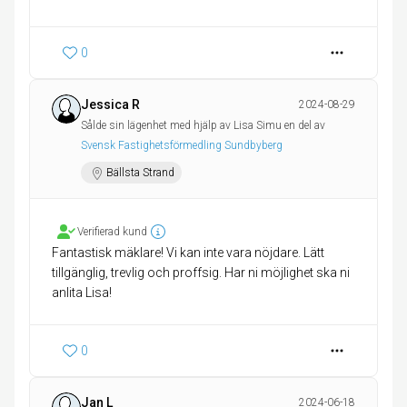
0
Jessica R
2024-08-29
Sålde sin lägenhet med hjälp av Lisa Simu en del av
Svensk Fastighetsförmedling Sundbyberg
Bällsta Strand
Verifierad kund
Fantastisk mäklare! Vi kan inte vara nöjdare. Lätt
tillgänglig, trevlig och proffsig. Har ni möjlighet ska ni
anlita Lisa!
0
Jan L
2024-06-18