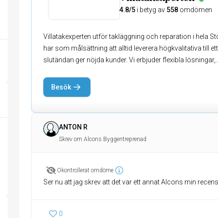
4.8/5
i betyg av
558
omdömen
Villatakexperten utför takläggning och reparation i hela
har som målsättning att alltid leverera högkvalitativa till e
slutändan ger nöjda kunder. Vi erbjuder flexibla lösningar,
.
Besök
ANTON R
Skrev om Alcons Byggentreprenad
Okontrollerat omdöme
Ser nu att jag skrev att det var ett annat Alcons min recen
0