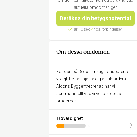
omdömesindikator kan du beräkna vad
aktuella omdömen ger.
Beräkna din betygspotential
Tar 10 sek
Inga förbindelser
Om dessa omdömen
För oss på Reco är riktig transparens
viktigt. För att hjälpa dig att utvärdera
Alcons Byggentreprenad har vi
sammanställt vad vi vet om deras
omdömen
Trovärdighet
Låg