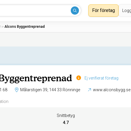
För företag
Logg
m
›
Alcons Byggentreprenad
Byggentreprenad
Ej verifierat företag
1 68
Målarstigen 39, 144 33 Rönninge
www.alconsbygg.se
ation
Snittbetyg
4.7