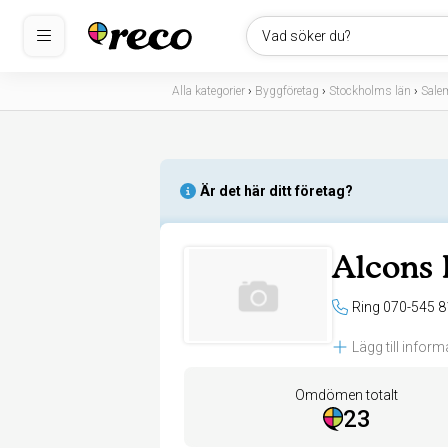
Vad söker du?
Alla kategorier
›
Byggföretag
›
Stockholms län
›
Sale
Är det här ditt företag?
Alcons 
Ring 070-545 8
Lägg till inform
Omdömen totalt
23