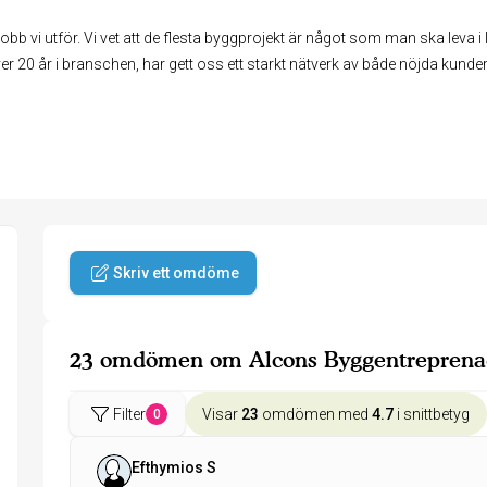
e jobb vi utför. Vi vet att de flesta byggprojekt är något som man ska leva i 
 över 20 år i branschen, har gett oss ett starkt nätverk av både nöjda kun
Skriv ett omdöme
23 omdömen om Alcons Byggentrepren
Filter
Visar
23
omdömen med
4.7
i snittbetyg
0
Efthymios S