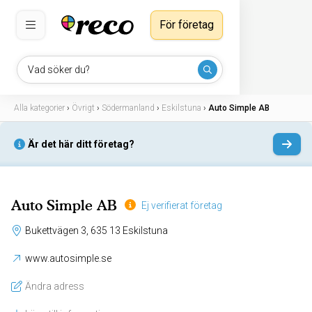
För företag
Vad söker du?
Alla kategorier
›
Övrigt
›
Södermanland
›
Eskilstuna
›
Auto Simple AB
Är det här ditt företag?
Auto Simple AB
Ej verifierat företag
Bukettvägen 3, 635 13 Eskilstuna
www.autosimple.se
Ändra adress