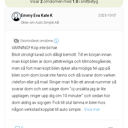
Visar
2
omdömen med
1.0
i snittbetyg
Emmy Eva Kate K
2025-10-07
Skrev om Auto Simple AB
Okontrollerat omdöme
VARNING!! Köp inte bil här.
Blivit otroligt lurad och dåligt bemött. Till en början innan
man köpt bilen är dom jättetrevliga och tillmötesgående,
men så fort man köpt bilen dyker alla möjliga fel upp på
bilen som dom lovat inte fanns och då svarar dom varken
i telefon eller på mail. Ringer man från ett annat nummer så
svarar dom och sen säger dom ”oj ursäkta jag är lite
upptagen, ringer upp dig om 10 minuter” och sedan hör
dom aldrig av sig igen. Fick till slut lämna in bilen hos
någon verkstad kopplat till auto simple
... 
Visa mer