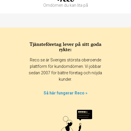
Omdömen du kan lita på
Tjänsteföretag lever på sitt goda
rykte:
Betyg & tidpunkt:
Reco.se är Sveriges största oberoende
Alla
365 dagar
90 dagar
30 dagar
plattform för kundomdömen. Vi jobbar
sedan 2007 för bättre företag och nöjda
0%
kunder.
0%
0%
Så här fungerar Reco »
0%
100%