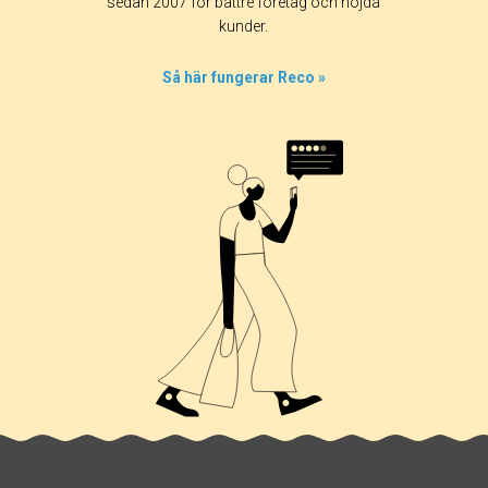
sedan 2007 för bättre företag och nöjda
20%
kunder.
0%
0%
Så här fungerar Reco »
20%
60%