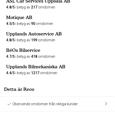
ASL Car Services Uppsala AB
4.8/5
i betyg av
217
omdömen
Motique AB
4.5/5
i betyg av
90
omdömen
Upplands Autoservice AB
4.8/5
i betyg av
199
omdömen
BéOs Bilservice
4.7/5
i betyg av
418
omdömen
Upplands Bilmekaniska AB
4.4/5
i betyg av
1217
omdömen
Detta är Reco
Oberoende omdömen från riktiga kunder