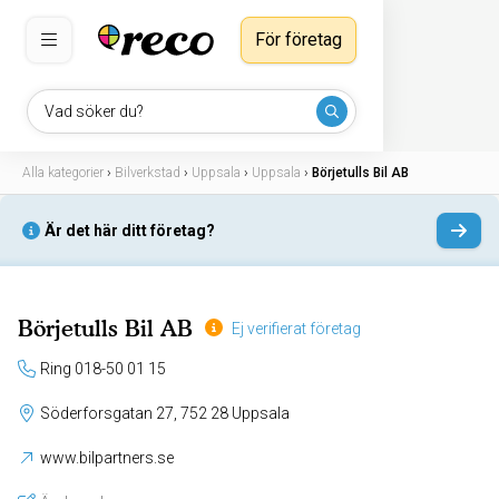
För företag
Vad söker du?
Alla kategorier
›
Bilverkstad
›
Uppsala
›
Uppsala
›
Börjetulls Bil AB
Är det här ditt företag?
Börjetulls Bil AB
Ej verifierat företag
Ring 018-50 01 15
Söderforsgatan 27, 752 28 Uppsala
www.bilpartners.se