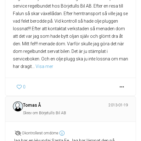
service regelbundet hos Börjetulls Bil AB. Efter en resa till
Falun så skar växellådan. Efter hemtransport så ville jag se
vad felet berodde på. Vid kontroll så hade olje pluggen
lossnat!!! Efter att kontaktat verkstaden så menaden dom
att det var jag som hade bytt oljan själv och glömt dra åt
den. Mitt fel!!! menade dom. Varför skulle jag göra det när
dom regelbundet servat bilen. Det är ju stämplat i
serviceboken. Och en olje plugg ska ju inte lossna om man
har dragit
... 
Visa mer
0
Tomas Å
2013-01-19
Skrev om Börjetulls Bil AB
Okontrollerat omdöme
Jag har en Hyundai Santa Fe. Jag har lämnat den på