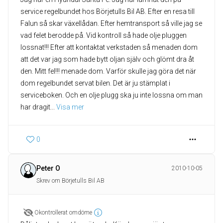
service regelbundet hos Börjetulls Bil AB. Efter en resa till
Falun så skar växellådan. Efter hemtransport så ville jag se
vad felet berodde på. Vid kontroll så hade olje pluggen
lossnat!!! Efter att kontaktat verkstaden så menaden dom
att det var jag som hade bytt oljan själv och glömt dra åt
den. Mitt fel!!! menade dom. Varför skulle jag göra det när
dom regelbundet servat bilen. Det är ju stämplat i
serviceboken. Och en olje plugg ska ju inte lossna om man
har dragit
... 
Visa mer
0
Peter O
2010-10-05
Skrev om Börjetulls Bil AB
Okontrollerat omdöme