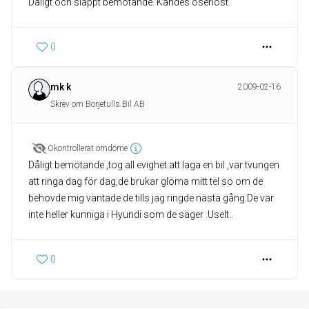
Dåligt och slappt bemötande. Kändes oseriöst.
0
mk k
2009-02-16
Skrev om Börjetulls Bil AB
Okontrollerat omdöme
Dåligt bemötande ,tog all evighet att laga en bil ,var tvungen
att ringa dag för dag,de brukar glöma mitt tel so om de
behovde mig väntade de tills jag ringde nästa gång.De var
inte heller kunniga i Hyundi som de säger .Uselt..
0