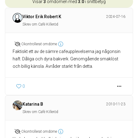
Visar
3
omdömen med
3.0
i snittbetyg
Viktor Erik Robert K
2024-07-16
Skrev om Café Killeröd
Okontrollerat omdöme
Faktiskt ett av de sämre cafeupplevelserna jag någonsin
haft. Dåliga och dyra bakverk. Genomgående smaklöst
och billig känsla. Avråder starkt från detta.
0
Katarina B
2010-11-23
Skrev om Café Killeröd
Okontrollerat omdöme