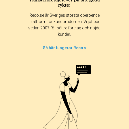
rykte:
Betyg & tidpunkt:
Reco.se är Sveriges största oberoende
Alla
365 dagar
90 dagar
30 dagar
plattform för kundomdömen. Vi jobbar
sedan 2007 för bättre företag och nöjda
33%
kunder.
0%
33%
Så här fungerar Reco »
0%
33%