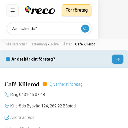
För företag
Vad söker du?
Alla kategorier
›
Restaurang
›
Skåne
›
Båstad
›
Café Killeröd
Är det här ditt företag?
Café Killeröd
Ej verifierat företag
Ring 0431-45 07 48
Killeröds Byaväg 124, 269 92 Båstad
Ändra adress