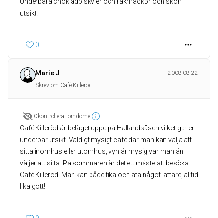
Underbara chokladbiskvier och räkmackor och skön
utsikt.
0
Marie J
2008-08-22
Skrev om Café Killeröd
Okontrollerat omdöme
Café Killeröd är beläget uppe på Hallandsåsen vilket ger en
underbar utsikt. Väldigt mysigt café där man kan välja att
sitta inomhus eller utomhus, vyn är mysig var man än
väljer att sitta. På sommaren är det ett måste att besöka
Café Killeröd! Man kan både fika och äta något lättare, alltid
lika gott!