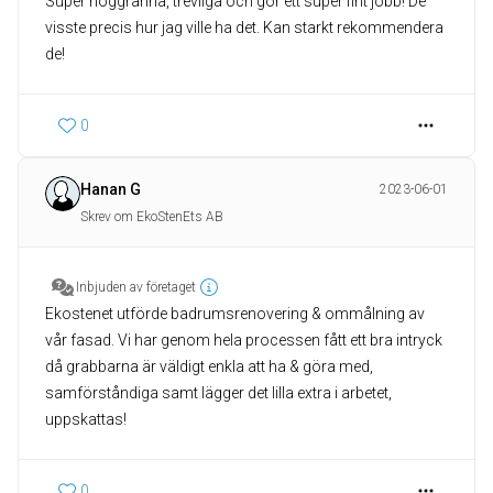
Super noggranna, trevliga och gör ett super fint jobb! De
visste precis hur jag ville ha det. Kan starkt rekommendera
de!
0
Hanan G
2023-06-01
Skrev om EkoStenEts AB
Inbjuden av företaget
Ekostenet utförde badrumsrenovering & ommålning av
vår fasad. Vi har genom hela processen fått ett bra intryck
då grabbarna är väldigt enkla att ha & göra med,
samförståndiga samt lägger det lilla extra i arbetet,
uppskattas!
0