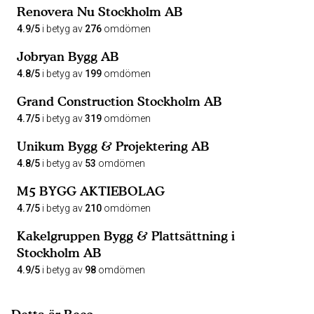
Renovera Nu Stockholm AB
4.9/5
i betyg av
276
omdömen
Jobryan Bygg AB
4.8/5
i betyg av
199
omdömen
Grand Construction Stockholm AB
4.7/5
i betyg av
319
omdömen
Unikum Bygg & Projektering AB
4.8/5
i betyg av
53
omdömen
M5 BYGG AKTIEBOLAG
4.7/5
i betyg av
210
omdömen
Kakelgruppen Bygg & Plattsättning i
Stockholm AB
4.9/5
i betyg av
98
omdömen