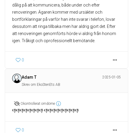
dålig på att kommunicera, både under och efter
renoveringen. Ägaren kommer med ursäkter och
bortförklaringar på varför han inte svarar i telefon, lovar
dessutom att ringa tillbaka men har aldrig gjort det. Efter
att renoveringen genomförts hörde vi aldrig från honom
igen. Tråkigt och oprofessionellt bemötande.
0
Adam T
2025-01-05
Skrev om EkoStenEts AB
Okontrollerat omdöme
👎👎👎👎👎👎👎👎 👎👎👎👎👎👎👎👎👎
0