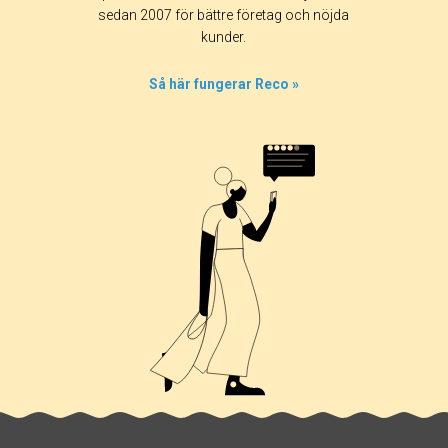
sedan 2007 för bättre företag och nöjda
90%
kunder.
0%
5%
Så här fungerar Reco »
0%
5%