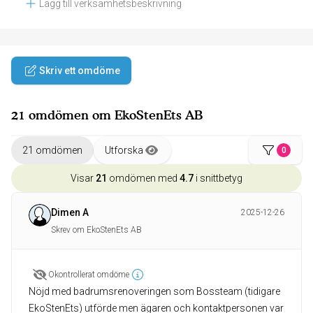
Lägg till verksamhetsbeskrivning
Skriv ett omdöme
21 omdömen om EkoStenEts AB
21 omdömen
Utforska
0
Visar
21
omdömen med
4.7
i snittbetyg
Dimen A
2025-12-26
Skrev om EkoStenEts AB
Okontrollerat omdöme
Nöjd med badrumsrenoveringen som Bossteam (tidigare
EkoStenEts) utförde men ägaren och kontaktpersonen var