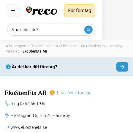
För företag
Vad söker du?
Alla kategorier
›
Renovera badrum
›
Stockholms län
›
Stockholm
›
Hässelby
Villastad
›
EkoStenEts AB
Är det här ditt företag?
EkoStenEts AB
Ej verifierat företag
Ring 076-266 19 65
Pilörtsgränd 6, 165 76 Hässelby
www.ekostenets.se