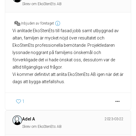
Skrev om EkoStenEts AB
Inbjuden av företaget
Vi anlitade EkoStenEts till fasad jobb samt utbyggnad av
altan, familjen är mycket nöjd över resultatet och
EkoStenEts professionella bemötande. Projektledaren
lyssnade noggrant på familjens önskemål och
förverkligade det vi hade önskat oss, dessutom var de
alltid tillgängliga vid frågor.
Vi kommer definitivt att anlita EkoStenEts AB igen när det är
dags att bygga attefallshus.
1
Adel A
2023-03-22
Skrev om EkoStenEts AB