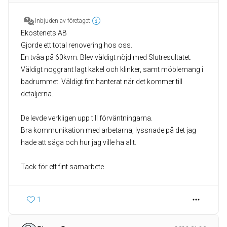
Inbjuden av företaget
Ekostenets AB
Gjorde ett total renovering hos oss.
En tvåa på 60kvm. Blev väldigt nöjd med Slutresultatet.
Väldigt noggrant lagt kakel och klinker, samt möblemang i
badrummet. Väldigt fint hanterat när det kommer till
detaljerna.
De levde verkligen upp till förväntningarna.
Bra kommunikation med arbetarna, lyssnade på det jag
hade att säga och hur jag ville ha allt.
Tack för ett fint samarbete.
1