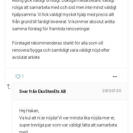
Allting gick väldigt smidigt. Duktiga medarbetare, väldigt
roliga att samarbeta med och sist men inte minst väldigt
hjälpsamma. Vi fick väldigt mycket hjälp med precis allt
från grund till färdigt levererat. Vi kommer absolut anlita
samma företag för framtida renoveringar.
Företaget rekommenderas starkt för alla som vill
renovera/bygga och samtidigt vara väldigt nöjd efter
1
2023-01-20
Svar från EkoStenEts AB
Hej Hakan,
Va kul att ni är nöjda! Vi var minsta lika nöjda mer er,
super trevliga par som var väldigt lätta att samarbeta
med.