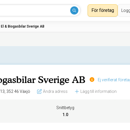
För företag
Logg
›
El & Biogasbilar Sverige AB
ogasbilar Sverige AB
Ej verifierat företa
Hammargatan 13, 352 46 Växjö
Ändra adress
Lägg till information
Snittbetyg
1.0