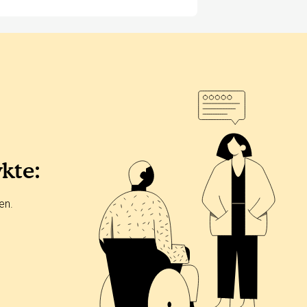
ykte:
en.