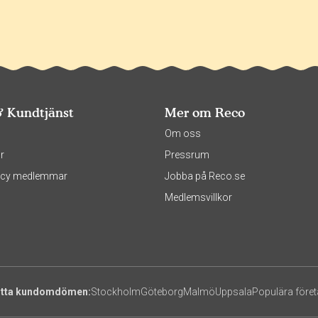
& Kundtjänst
Mer om Reco
s
Om oss
r
Pressrum
olicy medlemmar
Jobba på Reco.se
Medlemsvillkor
itta kundomdömen:
Stockholm
Göteborg
Malmö
Uppsala
Populära före