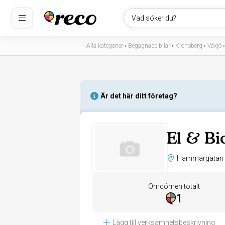
Vad söker du?
Alla kategorier
›
Begagnade bilar
›
Kronoberg
›
Växjö
Är det här ditt företag?
El & Bi
Omdömen totalt
1
Lägg till verksamhetsbeskrivning