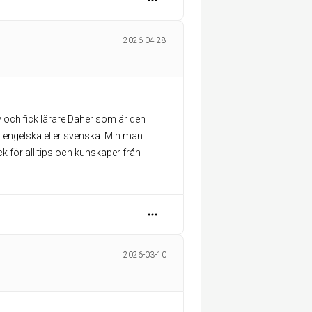
2026-04-28
y och fick lärare Daher som är den
 engelska eller svenska. Min man
k för all tips och kunskaper från
2026-03-10