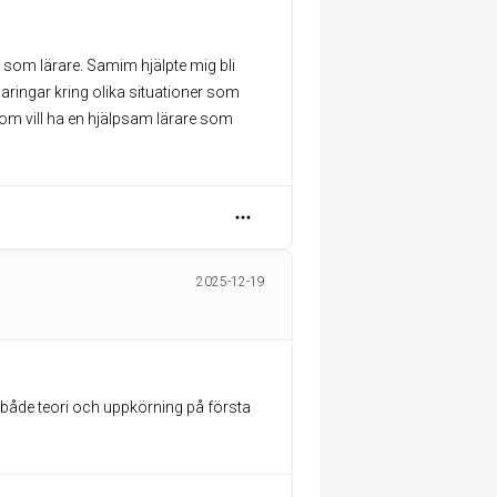
a som lärare. Samim hjälpte mig bli
klaringar kring olika situationer som
som vill ha en hjälpsam lärare som
2025-12-19
 både teori och uppkörning på första