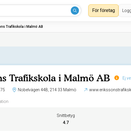
För företag
Logg
ons Trafikskola i Malmö AB
ns Trafikskola i Malmö AB
Ej ve
 75
Nobelvägen 44B, 214 33 Malmö
www.erikssonstrafiksk
ation
Snittbetyg
4.7