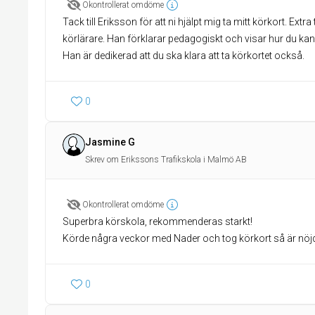
Okontrollerat omdöme
Tack till Eriksson för att ni hjälpt mig ta mitt körkort. Extr
körlärare. Han förklarar pedagogiskt och visar hur du kan
Han är dedikerad att du ska klara att ta körkortet också.
0
Jasmine G
Skrev om Erikssons Trafikskola i Malmö AB
Okontrollerat omdöme
Superbra körskola, rekommenderas starkt!
Körde några veckor med Nader och tog körkort så är nöj
0