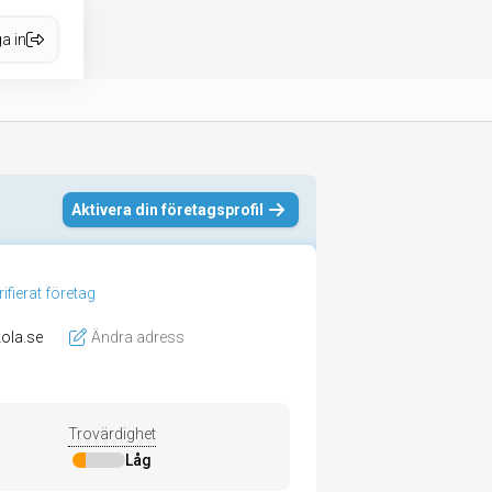
a in
Aktivera din företagsprofil
rifierat företag
ola.se
Ändra adress
Trovärdighet
Låg