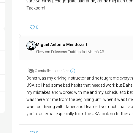
vare Samims pedagogiska utlärande, kände mig lugn och l
Tacksam!
0
Miguel Antonio Mendoza T
Skrev om Erikssons Trafikskola i Malmö AB
Okontrollerat omdöme
Daher was my driving instructor and he taught me everyth
USA so I had some bad habits that needed work but Daher 
my mistakes and worked with me and my schedule to be
was there for me from the beginning until when it was time t
was fun driving with Daher and I learned so much that I ac
you’re an expat especially from the USA look no further a