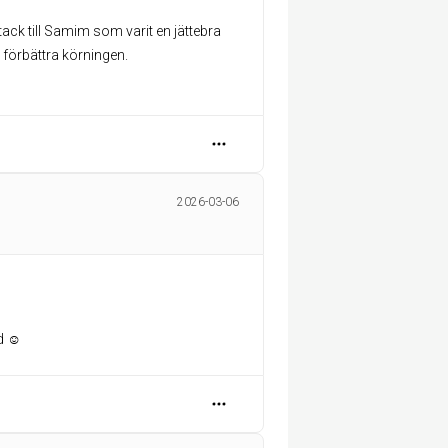
a tack till Samim som varit en jättebra
 förbättra körningen.
2026-03-06
d ☺️