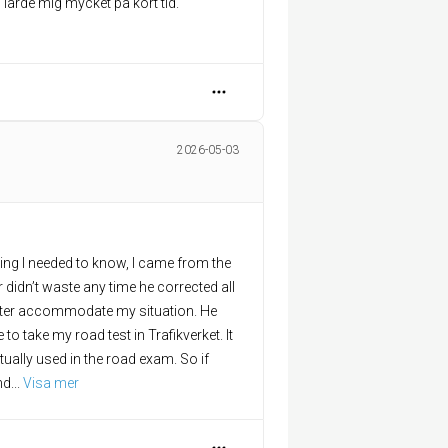
ärde mig mycket på kort tid.
2026-05-03
ing I needed to know, I came from the
didn’t waste any time he corrected all
tter accommodate my situation. He
o take my road test in Trafikverket. It
tually used in the road exam. So if
nd
... 
Visa mer