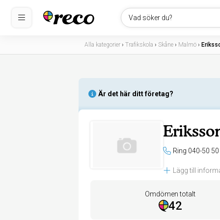
Vad söker du?
Alla kategorier
›
Trafikskola
›
Skåne
›
Malmö
›
Erikss
Är det här ditt företag?
Eriksso
Ring 040-50 50
Lägg till inform
Omdömen totalt
42