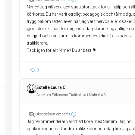
Nimer! Jag vill verkligen säga stort tack för all hjälp och al
körkortet. Du har varit otroligt pedagogisk och tålmodig, o
trygg bakom ratten även när jag varit nervös eller osäker. Di
gjort stor skillnad för mig, och idag klarade jag äntligen kö
du gjort och kan varmt rekommendera dig till alla som vill
trafiklärare.
0
Estelle Laura C
Skrev om Erikssons Trafikskola i Malmö AB
Okontrollerat omdöme
Jag rekommenderar varmt att köra med Samim. Jag höll på
uppkörningar med andra trafikskolor och idag fick jag äntl