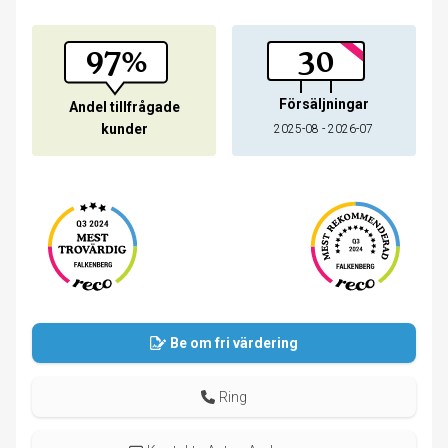
97%
30
Försäljningar
Andel tillfrågade
kunder
2025-08 - 2026-07
Be om fri värdering
Ring