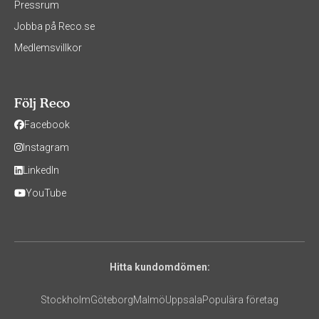
Pressrum
Jobba på Reco.se
Medlemsvillkor
Följ Reco
Facebook
Instagram
LinkedIn
YouTube
Hitta kundomdömen:
Stockholm
Göteborg
Malmö
Uppsala
Populära företag