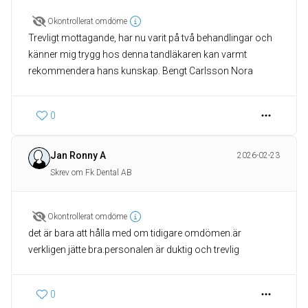
Okontrollerat omdöme
Trevligt mottagande, har nu varit på två behandlingar och
känner mig trygg hos denna tandläkaren kan varmt
rekommendera hans kunskap. Bengt Carlsson Nora
0
Jan Ronny A
2026-02-23
Skrev om Fk Dental AB
Okontrollerat omdöme
det är bara att hålla med om tidigare omdömen.är
verkligen jätte bra.personalen är duktig och trevlig
0