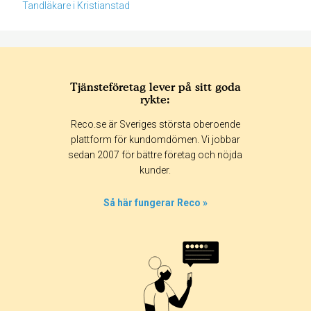
Tandläkare i Kristianstad
Tjänsteföretag lever på sitt goda
rykte:
Betyg & tidpunkt:
Reco.se är Sveriges största oberoende
Alla
365 dagar
90 dagar
30 dagar
plattform för kundomdömen. Vi jobbar
sedan 2007 för bättre företag och nöjda
100%
kunder.
0%
0%
Så här fungerar Reco »
0%
0%