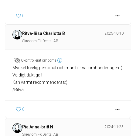
0
Ritva-liisa Charlotta B
2025-10-10
Skrev om Fk Dental AB
Okontrollerat omdöme
Mycket trevlig personal och man blir väl omhändertagen :)
Väldigt duktiga!!
Kan varmt rekommenderas:)
/Ritva
0
Pia Anna-britt N
2024-11-25
Skrev om Fk Dental AB