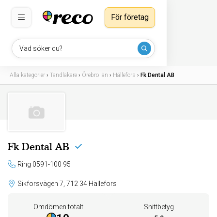
För företag
Vad söker du?
Alla kategorier
›
Tandläkare
›
Örebro län
›
Hällefors
›
Fk Dental AB
Fk Dental AB
Ring 0591-100 95
Sikforsvägen 7, 712 34 Hällefors
Omdömen totalt
Snittbetyg