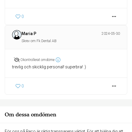
0
Maria P
2024-05-30
Skrev om Fk Dental AB
Okontrollerat omdöme
trevlig och skicklig personal! superbra! :)
0
Om dessa omdömen
För oss på Reco är riktig transparens viktigt. För att hjälpa dig att