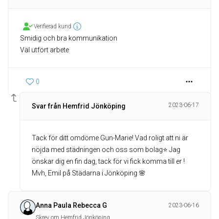
Verifierad kund
Smidig och bra kommunikation
Väl utfört arbete
0
2023-06-17
Svar från Hemfrid Jönköping
Tack för ditt omdöme Gun-Marie! Vad roligt att ni är
nöjda med städningen och oss som bolag⭐️ Jag
önskar dig en fin dag, tack för vi fick komma till er !
Mvh, Emil på Städarna i Jönköping 🌸
Anna Paula Rebecca G
2023-06-16
Skrev om Hemfrid Jönköping