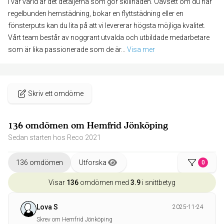
I vår värld är det detaljerna som gör skillnaden. Oavsett om du har
regelbunden hemstädning, bokar en flyttstädning eller en
fönsterputs kan du lita på att vi levererar högsta möjliga kvalitet.
Vårt team består av noggrant utvalda och utbildade medarbetare
som är lika passionerade som de är
... 
Visa mer
Skriv ett omdöme
136 omdömen om Hemfrid Jönköping
Sedan starten hos Reco 2021
136 omdömen
Utforska
0
Visar
136
omdömen med
3.9
i snittbetyg
Lova S
2025-11-24
Skrev om Hemfrid Jönköping