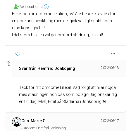
Verifierad kund
Enkel och bra kommunikation, två återbesök krävdes för
en godkänd besiktning men det gick väldigt snabbt och
utan konstigheter!
I det stora hela en väl genomförd städning, till slut!
0
2023-06-18
Svar från Hemfrid Jönköping
Tack för ditt omdöme Lillebil! Vad roligt att ni är nöjda
med städningen och oss som bolag⭐️ Jag önskar dig
en fin dag, Mvh, Emil på Städarna i Jönköping 🌸
Gun-Marie G
2023-06-17
Skrev om Hemfrid Jönköping