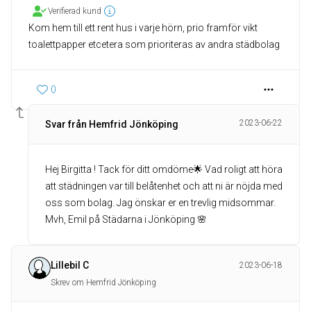
Verifierad kund
Kom hem till ett rent hus i varje hörn, prio framför vikt
toalettpapper etcetera som prioriteras av andra städbolag
0
2023-06-22
Svar från Hemfrid Jönköping
Hej Birgitta ! Tack för ditt omdöme🌟 Vad roligt att höra
att städningen var till belåtenhet och att ni är nöjda med
oss som bolag. Jag önskar er en trevlig midsommar.
Mvh, Emil på Städarna i Jönköping 🌸
Lillebil C
2023-06-18
Skrev om Hemfrid Jönköping