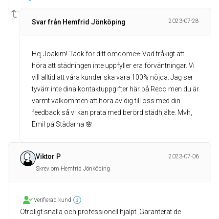
2023-07-28
Svar från Hemfrid Jönköping
Hej Joakim! Tack för ditt omdöme⭐️ Vad tråkigt att
höra att städningen inte uppfyller era förväntningar. Vi
vill alltid att våra kunder ska vara 100% nöjda. Jag ser
tyvärr inte dina kontaktuppgifter här på Reco men du är
varmt välkommen att höra av dig till oss med din
feedback så vi kan prata med berörd städhjälte. Mvh,
Emil på Städarna 🌸
Viktor P
2023-07-06
Skrev om Hemfrid Jönköping
Verifierad kund
Otroligt snälla och professionell hjälpt. Garanterat de