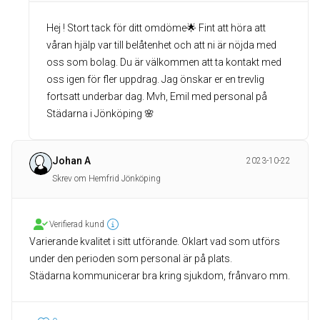
Hej ! Stort tack för ditt omdöme🌟 Fint att höra att
våran hjälp var till belåtenhet och att ni är nöjda med
oss som bolag. Du är välkommen att ta kontakt med
oss igen för fler uppdrag. Jag önskar er en trevlig
fortsatt underbar dag. Mvh, Emil med personal på
Städarna i Jönköping 🌸
Johan A
2023-10-22
Skrev om Hemfrid Jönköping
Verifierad kund
Varierande kvalitet i sitt utförande. Oklart vad som utförs
under den perioden som personal är på plats.
Städarna kommunicerar bra kring sjukdom, frånvaro mm.