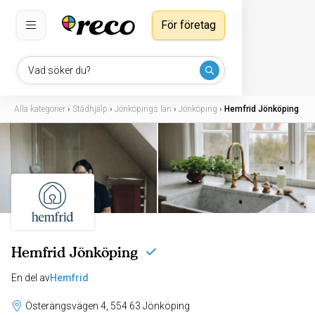
För företag
Vad söker du?
Alla kategorier
›
Städhjälp
›
Jönköpings län
›
Jönköping
›
Hemfrid Jönköping
Hemfrid Jönköping
En del av
Hemfrid
Österängsvägen 4, 554 63 Jönköping