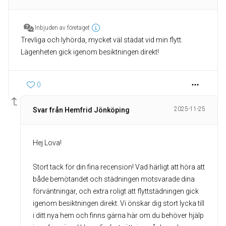
Inbjuden av företaget
Trevliga och lyhörda, mycket väl städat vid min flytt.
Lägenheten gick igenom besiktningen direkt!
0
2025-11-25
Svar från Hemfrid Jönköping
Hej Lova!
Stort tack för din fina recension! Vad härligt att höra att
både bemötandet och städningen motsvarade dina
förväntningar, och extra roligt att flyttstädningen gick
igenom besiktningen direkt. Vi önskar dig stort lycka till
i ditt nya hem och finns gärna här om du behöver hjälp