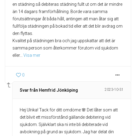
en städning så debiteras städning fullt ut om det är mindre
än 14 dagars framförhållning. Borde vara samma
förutsättningar åt båda håll, antingen att man åtar sig att
fullfölja städningen på bokad tid eller att det blir avdrag om
den flyttas.
Kvalitet på städningen bra och jag uppskattar att det är
samma person som återkommer förutom vid sjukdom
eller
... 
Visa mer
0
2023-10-31
Svar från Hemfrid Jönköping
Hej Ulrika! Tack för ditt omdöme 🌸 Det låter som att
det blivit ett missförstånd gällande debitering vid
sjukdom. Självklart ska ni inte bli debiterade vid
avbokning på grund av sjukdom. Jag har delat din