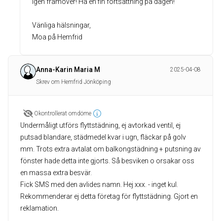
igen framöver! Ha en fin fortsättning på dagen!
Vänliga hälsningar,
Moa på Hemfrid
Anna-Karin Maria M
2025-04-08
Skrev om Hemfrid Jönköping
Okontrollerat omdöme
Undermåligt utförs flyttstädning, ej avtorkad ventil, ej
putsad blandare, städmedel kvar i ugn, fläckar på golv
mm. Trots extra avtalat om balkongstädning + putsning av
fönster hade detta inte gjorts. Så besviken o orsakar oss
en massa extra besvär.
Fick SMS med den avlides namn. Hej xxx. - inget kul.
Rekommenderar ej detta företag för flyttstädning. Gjort en
reklamation.