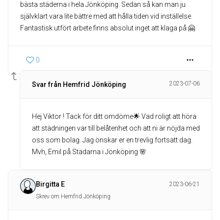
bästa städerna i hela Jönköping. Sedan så kan man ju
självklart vara lite bättre med att hålla tiden vid inställelse.
Fantastisk utfört arbete finns absolut inget att klaga på 🤗
0
2023-07-06
Svar från Hemfrid Jönköping
Hej Viktor ! Tack för ditt omdöme🌟 Vad roligt att höra
att städningen var till belåtenhet och att ni är nöjda med
oss som bolag. Jag önskar er en trevlig fortsatt dag.
Mvh, Emil på Städarna i Jönköping 🌸
Birgitta E
2023-06-21
Skrev om Hemfrid Jönköping