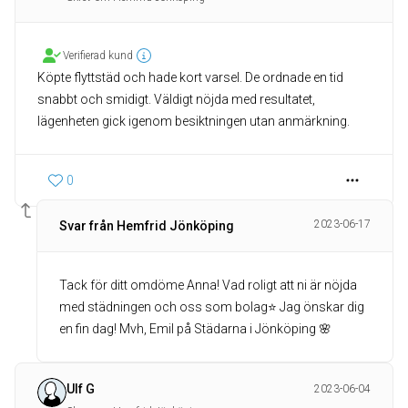
Verifierad kund
Köpte flyttstäd och hade kort varsel. De ordnade en tid
snabbt och smidigt. Väldigt nöjda med resultatet,
lägenheten gick igenom besiktningen utan anmärkning.
0
2023-06-17
Svar från Hemfrid Jönköping
Tack för ditt omdöme Anna! Vad roligt att ni är nöjda
med städningen och oss som bolag⭐️ Jag önskar dig
en fin dag! Mvh, Emil på Städarna i Jönköping 🌸
Ulf G
2023-06-04