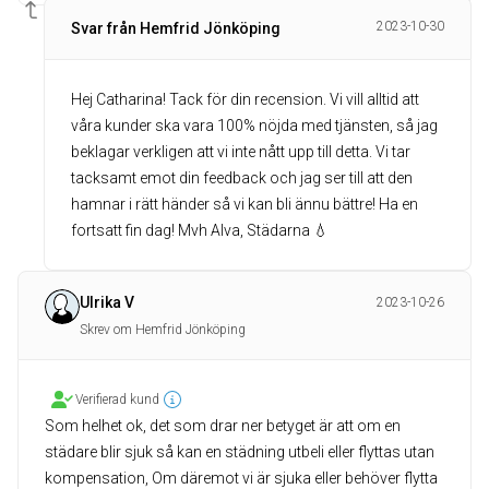
2023-10-30
Svar från Hemfrid Jönköping
Hej Catharina! Tack för din recension. Vi vill alltid att
våra kunder ska vara 100% nöjda med tjänsten, så jag
beklagar verkligen att vi inte nått upp till detta. Vi tar
tacksamt emot din feedback och jag ser till att den
hamnar i rätt händer så vi kan bli ännu bättre! Ha en
fortsatt fin dag! Mvh Alva, Städarna 💧
Ulrika V
2023-10-26
Skrev om Hemfrid Jönköping
Verifierad kund
Som helhet ok, det som drar ner betyget är att om en
städare blir sjuk så kan en städning utbeli eller flyttas utan
kompensation, Om däremot vi är sjuka eller behöver flytta