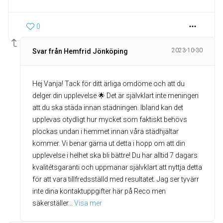
0
2023-10-30
Svar från Hemfrid Jönköping
Hej Vanja! Tack för ditt ärliga omdöme och att du
delger din upplevelse 🌟 Det är självklart inte meningen
att du ska städa innan städningen. Ibland kan det
upplevas otydligt hur mycket som faktiskt behövs
plockas undan i hemmet innan våra städhjältar
kommer. Vi benar gärna ut detta i hopp om att din
upplevelse i helhet ska bli bättre! Du har alltid 7 dagars
kvalitétsgaranti och uppmanar självklart att nyttja detta
för att vara tillfredsställd med resultatet. Jag ser tyvärr
inte dina kontaktuppgifter här på Reco men
säkerställer
... 
Visa mer