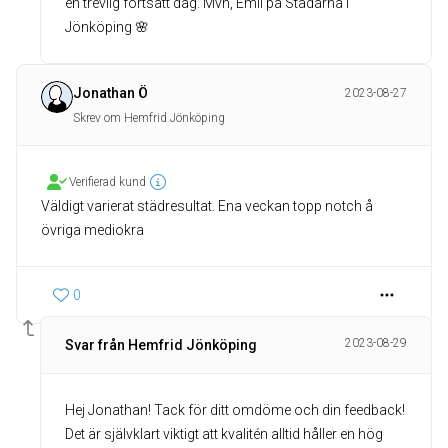
en trevlig fortsatt dag. Mvh, Emil på Städarna i
Jönköping 🌸
Jonathan Ö
2023-08-27
Skrev om Hemfrid Jönköping
Verifierad kund
Väldigt varierat städresultat. Ena veckan topp notch å
övriga mediokra
0
2023-08-29
Svar från Hemfrid Jönköping
Hej Jonathan! Tack för ditt omdöme och din feedback!
Det är självklart viktigt att kvalitén alltid håller en hög