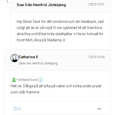
2023-10-31
Svar från Hemfrid Jönköping
Hej Stina! Tack för ditt omdöme och din feedback, vad
roligt att du är så nöjd! Vi ser självklart till att framföra
dina fina ord till berörda städhjältar ⭐️ Ha en fortsatt fin
höst! Mvh, Alva på Städarna 💧
Catharina V
2023-10-26
Skrev om Hemfrid Jönköping
Verifierad kund
Helt ok. Dåliga på att lyfta på saker och torka under prylar
som står framme
0