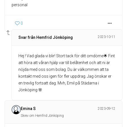
0
2023-10-11
Svar från Hemfrid Jönköping
Hej ! Vad glada vi blir! Stort tack för ditt omdöme🌟 Fint
att höra att våran hjälp var till belåtenhet och att ni är
nöjda med oss som bolag. Du är välkommen att ta
kontakt med oss igen för fler uppdrag. Jag önskar er
en trevlig fortsatt dag. Mvh, Emil på Städarna i
Jönköping 🌸
Emina S
2023-09-12
Skrev om Hemfrid Jönköping