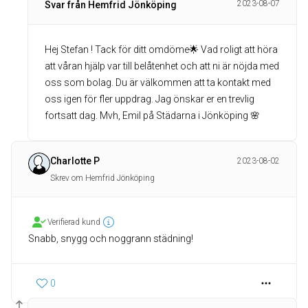
2023-08-07
Svar från Hemfrid Jönköping
Hej Stefan ! Tack för ditt omdöme🌟 Vad roligt att höra
att våran hjälp var till belåtenhet och att ni är nöjda med
oss som bolag. Du är välkommen att ta kontakt med
oss igen för fler uppdrag. Jag önskar er en trevlig
fortsatt dag. Mvh, Emil på Städarna i Jönköping 🌸
Charlotte P
2023-08-02
Skrev om Hemfrid Jönköping
Verifierad kund
Snabb, snygg och noggrann städning!
0