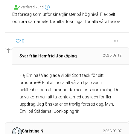
Verifierad kund
Ett företag som utför sina tjänster på hög nivå. Flexibelt
och bra samarbete. De hittar lösningar för alla våra behov.
0
2023-09-12
Svar från Hemfrid Jönköping
Hej Emina ! Vad glada vi blir! Stort tack för ditt
omdöme🌟 Fint att höra att våran hjälp var till
belåtenhet och att ni är nöjda med oss som bolag. Du
är välkommen att ta kontakt med oss igen för fler
uppdrag. Jag önskar er en trevlig fortsatt dag. Mvh,
Emil på Städarna i Jönköping 🌸
Christina N
2023-09-07