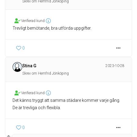
Skrev om Hemfrid Jönköping
Verifierad kund
Trevligt bemötande, bra utförda uppgifter.
0
Stina G
2023-10-28
Skrev om Hemfrid Jönköping
Verifierad kund
Det känns tryggt att samma städare kommer varje gång.
De är trevliga och flexibla.
0