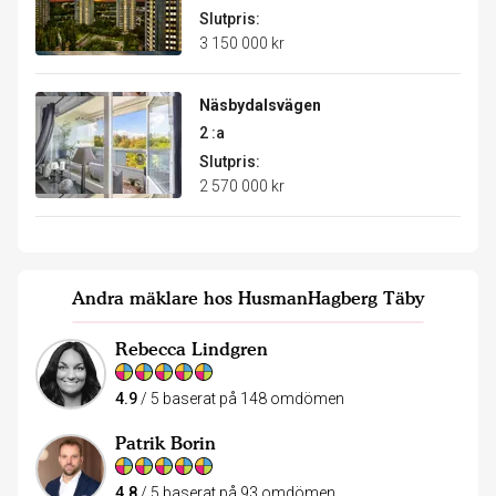
Slutpris:
3 150 000 kr
Näsbydalsvägen
2 :a
Slutpris:
2 570 000 kr
Andra mäklare hos HusmanHagberg Täby
Rebecca Lindgren
4.9
/ 5 baserat på 148 omdömen
Patrik Borin
4.8
/ 5 baserat på 93 omdömen