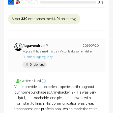
0
%
Visar
339
omdömen med
4.9
i snittbetyg
Ragavendran P
2026-07-20
Köpte sitt hus med hjälp av Victor Isaksson en del av
HusmanHagberg Täby
Gribbylund
Verifierad kund
Victor provided an excellent experience throughout
our home purchase at Armébacken 27. He was very
helpful, approachable, and pleasant to work with
from start to finish. His communication was clear,
transparent, and professional, which made the entire