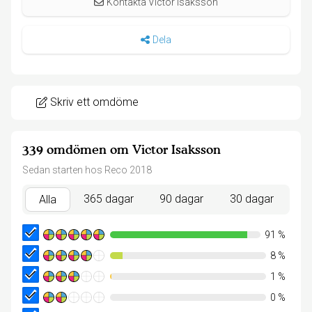
Kontakta Victor Isaksson
Dela
Skriv ett omdöme
339 omdömen om Victor Isaksson
Sedan starten hos Reco 2018
365 dagar
90 dagar
30 dagar
Alla
91
%
8
%
1
%
0
%