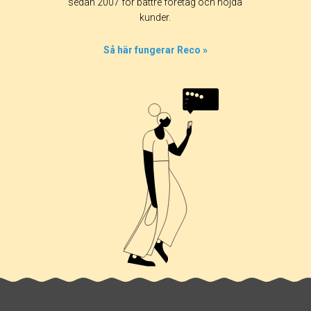
sedan 2007 för bättre företag och nöjda
kunder.
Så här fungerar Reco »