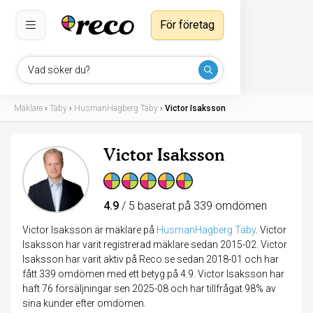
För företag
Vad söker du?
Mäklare
›
Täby
›
HusmanHagberg Täby
›
Victor Isaksson
Victor Isaksson
4.9
/ 5 baserat på 339 omdömen
Victor Isaksson är mäklare på
HusmanHagberg Täby
.
Victor
Isaksson har varit registrerad mäklare sedan 2015-02. Victor
Isaksson har varit aktiv på Reco.se sedan 2018-01 och har
fått 339 omdömen med ett betyg på 4.9. Victor Isaksson har
haft 76 försäljningar sen 2025-08 och har tillfrågat 98% av
sina kunder efter omdömen.