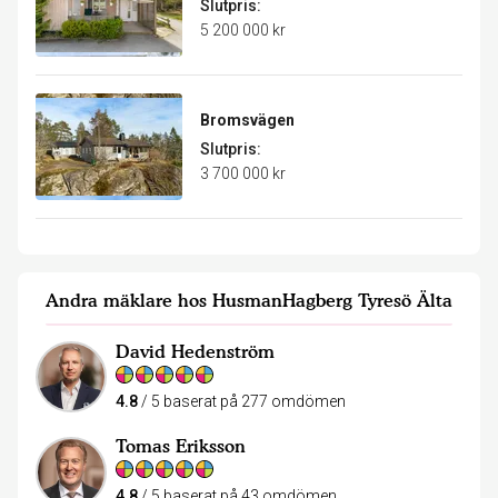
Slutpris:
5 200 000 kr
Bromsvägen
Slutpris:
3 700 000 kr
Andra mäklare hos HusmanHagberg Tyresö Älta
David Hedenström
4.8
/ 5 baserat på 277 omdömen
Tomas Eriksson
4.8
/ 5 baserat på 43 omdömen