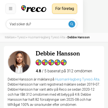
För företag
Vad söker du?
Mäklare
›
Tyresö
›
HusmanHagberg Tyresö Älta
›
Debbie Hansson
Debbie Hansson
4.8
/ 5 baserat på 312 omdömen
Debbie Hansson är mäklare på
HusmanHagberg Tyresö Älta
.
Debbie Hansson har varit registrerad mäklare sedan 2019-07.
Debbie Hansson har varit aktiv på Reco.se sedan 2020-12
och har fått 312 omdömen med ett betyg på 4.8. Debbie
Hansson har haft 82 försäljningar sen 2025-08 och har
tillfrågat 100% av sina kunder efter omdömen.