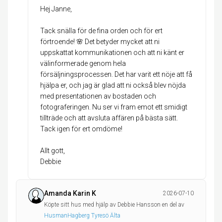
Hej Janne,
Tack snälla för de fina orden och för ert
förtroende! 🌸 Det betyder mycket att ni
uppskattat kommunikationen och att ni känt er
välinformerade genom hela
försäljningsprocessen. Det har varit ett nöje att få
hjälpa er, och jag är glad att ni också blev nöjda
med presentationen av bostaden och
fotograferingen. Nu ser vi fram emot ett smidigt
tillträde och att avsluta affären på bästa sätt.
Tack igen för ert omdöme!
Allt gott,
Amanda Karin K
2026-07-10
Köpte sitt hus med hjälp av Debbie Hansson en del av
HusmanHagberg Tyresö Älta