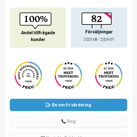
100%
82
Försäljningar
Andel tillfrågade
kunder
2025-08 - 2026-07
Be om fri värdering
Ring