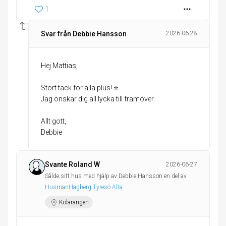
1
Svar från Debbie Hansson
2026-06-28
Hej Mattias,
Stort tack för alla plus! ⭐️
Jag önskar dig all lycka till framöver.
Allt gott,
Debbie
Svante Roland W
2026-06-27
Sålde sitt hus med hjälp av Debbie Hansson en del av
HusmanHagberg Tyresö Älta
Kolarängen