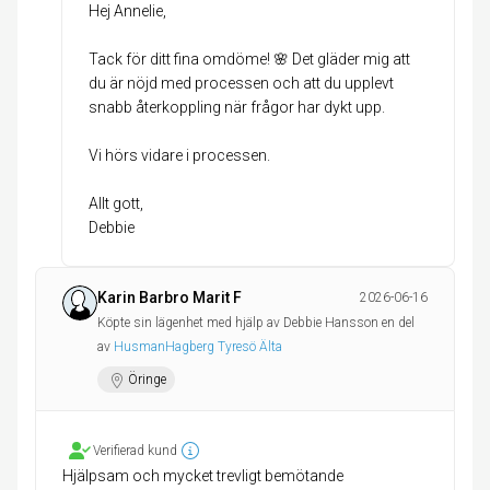
Hej Annelie,
Tack för ditt fina omdöme! 🌸 Det gläder mig att
du är nöjd med processen och att du upplevt
snabb återkoppling när frågor har dykt upp.
Vi hörs vidare i processen.
Allt gott,
Debbie
Karin Barbro Marit F
2026-06-16
Köpte sin lägenhet med hjälp av Debbie Hansson en del
av
HusmanHagberg Tyresö Älta
Öringe
Verifierad kund
Hjälpsam och mycket trevligt bemötande