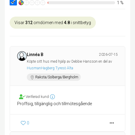
1
%
Visar
312
omdömen med
4.8
i snittbetyg
Linnéa B
2026-07-15
Köpte sitt hus med hjälp av Debbie Hansson en del av
HusmanHagberg Tyresö Älta
Raksta/Solberga/Bergholm
Verifierad kund
Proffsig, tillgänglig och tillmötesgående
0