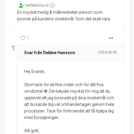
Verifierad kund
En mycket trevlig & målmedveten person som
lyssnar på kundens önskemål. Som det skall vara
1
Svar från Debbie Hansson
2026-06-28
Hej Svante,
Stort tack för de fina orden och för ditt fina
omdöme! 🌸 Det betyder mycket för mig att du
upplevde att jag lyssnade på dina önskemål och
att du kände dig väl omhändertagen genom hela
processen. Tack för förtroendet att få hjälpa dig
med försäljningen.
Allt gott,