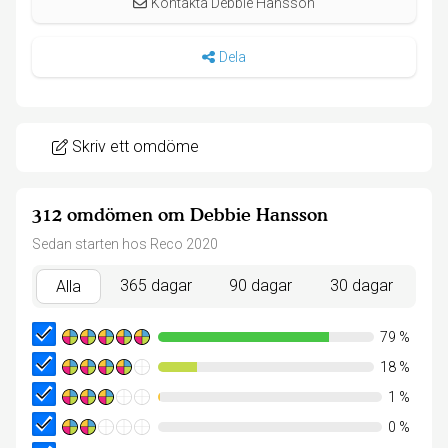
Kontakta Debbie Hansson
Dela
Skriv ett omdöme
312 omdömen om Debbie Hansson
Sedan starten hos Reco 2020
365 dagar
90 dagar
30 dagar
Alla
79
%
18
%
1
%
0
%