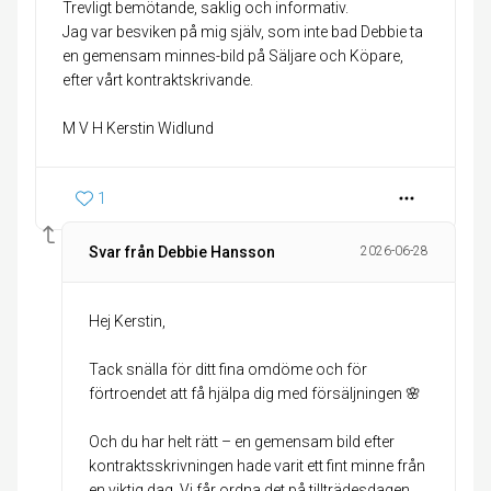
Trevligt bemötande, saklig och informativ.
Jag var besviken på mig själv, som inte bad Debbie ta
en gemensam minnes-bild på Säljare och Köpare,
efter vårt kontraktskrivande.
M V H Kerstin Widlund
1
Svar från Debbie Hansson
2026-06-28
Hej Kerstin,
Tack snälla för ditt fina omdöme och för
förtroendet att få hjälpa dig med försäljningen 🌸
Och du har helt rätt – en gemensam bild efter
kontraktsskrivningen hade varit ett fint minne från
en viktig dag. Vi får ordna det på tillträdesdagen