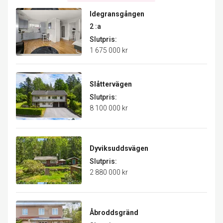
Idegransgången
2 :a
Slutpris:
1 675 000 kr
Slåttervägen
Slutpris:
8 100 000 kr
Dyviksuddsvägen
Slutpris:
2 880 000 kr
Åbroddsgränd