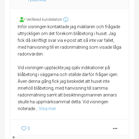
Tyresö Älta
Verifierad kundrelation
Inför visningen kontaktade jag mäklaren och frågade
uttryckligen om det förekom blåbetong i huset. Jag
fick då skriftligt svar via e-post att så inte var fallet,
med hänvisning till en radonmätning som visade låga
radonvärden.
Vid visningen upptäckte jag själv indikationer på
blåbetong i väggarna och ställde därför frågan igen.
Även denna gång fick jag beskedet att huset inte
innehöll blåbetong, med hänvisning till samma
radonmätning samt att besiktningsmannen annars
skulle ha uppmärksammat detta. Vid visningen
noterade
... 
Visa mer
0