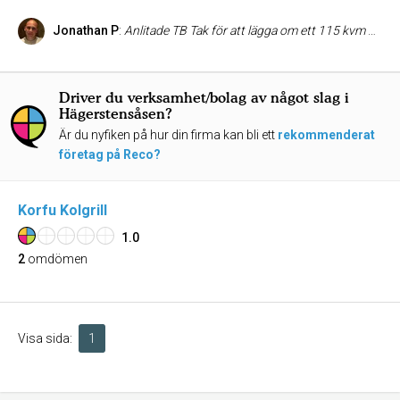
Jonathan P
:
Anlitade TB Tak för att lägga om ett 115 kvm papptak. De har varit enkla, billiga och schyssta i hela processen. De gjorde det lilla extra, när en planka under nocken behövde bytas ut så målade de om hela nocken (vet ej om det är rätt ord men brädan på kanten av taket mot fasaden). Innan fakturan betalats besiktades taket av ett bolag jag tagit in som gav tummen upp, allt var väl dokumenterat och korrekt byggt. Rekommenderar dem varmt.
Driver du verksamhet/bolag av något slag i
Hägerstensåsen?
Är du nyfiken på hur din firma kan bli ett
rekommenderat
företag på Reco?
Korfu Kolgrill
1.0
2
omdömen
Visa sida:
1