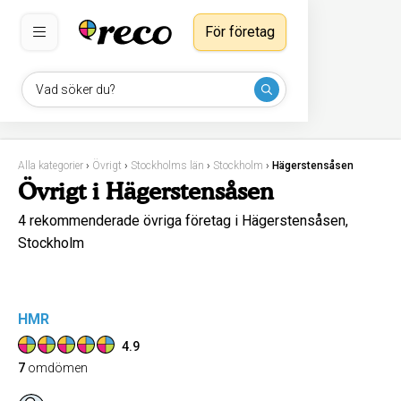
För företag
Vad söker du?
Alla kategorier
›
Övrigt
›
Stockholms län
›
Stockholm
›
Hägerstensåsen
Övrigt i Hägerstensåsen
4 rekommenderade övriga företag i Hägerstensåsen,
Stockholm
HMR
4.9
7
omdömen