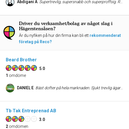
Abdigani A
:
Supertrevlig, supersnabb och superproffsig. Rekommenderar starkt!
Driver du verksamhet/bolag av något slag i
Hägerstensåsen?
Är du nyfiken på hur din firma kan bli ett
rekommenderat
företag på Reco?
Beard Brother
5.0
1
omdöme
DANIEL E
:
Bäst dofter på hela marknaden. Sjukt trevlig ägare. Snabb och smidiga leveranser. Produkterna känns lyxiga snygga designer på kläder och kepsar.
Tb Tak Entreprenad AB
3.0
2
omdömen