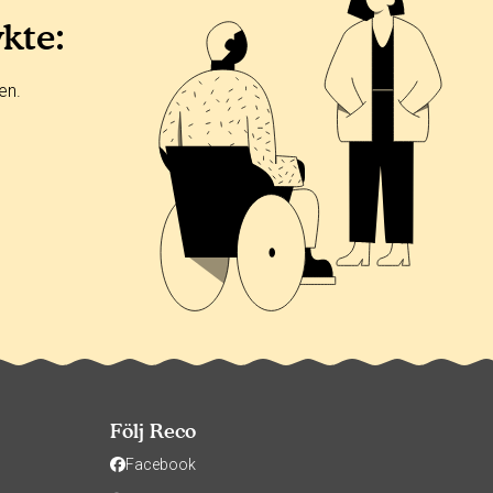
ykte:
en.
Följ Reco
Facebook