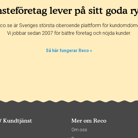
steföretag lever på sitt goda r
co.se är Sveriges största oberoende plattform för kundomdöm
Vi jobbar sedan 2007 för bättre företag och nöjda kunder.
Så här fungerar Reco »
& Kundtjänst
Mer om Reco
s
Om oss