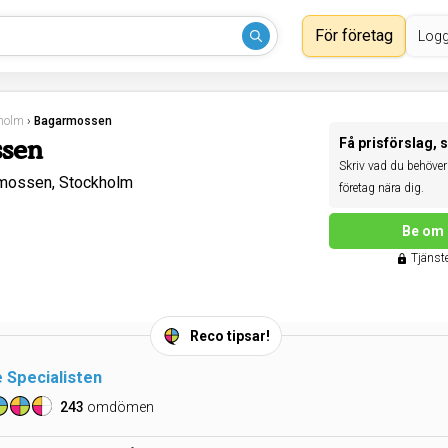
För företag
Logg
holm
›
Bagarmossen
ssen
Få prisförslag, 
Skriv vad du behöver 
rmossen, Stockholm
företag nära dig.
Be om 
Tjänste
Reco tipsar!
 Specialisten
243
omdömen