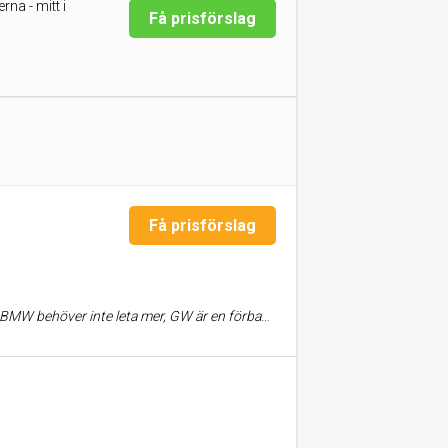
na - mitt i
Få prisförslag
Få prisförslag
gen lämnar in här, för stort och smått, för inget annat duger när man hittat den bästa. Du kommer få den hjälp du behöver, av en man som lyssnar på dig och ser hela din bil!