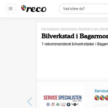
Vad söker du?
Alla kategorier
›
Bilverkstad
›
Stockholms län
›
Stock
Bilverkstad i Bagarmo
1 rekommenderat bilverkstäder i Baga
Service