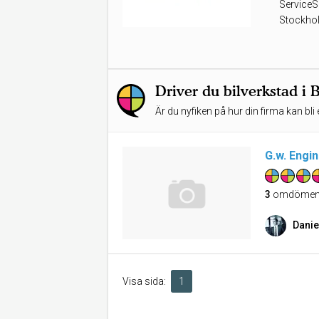
ServiceSp
Stockhol
Driver du bilverkstad i
Är du nyfiken på hur din firma kan bli 
G.w. Engi
3
omdöme
Danie
Visa sida:
1