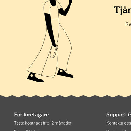
Tjän
Re
För företagare
Support 
Testa kostnadsfritt i 2 månader
Kontakta os