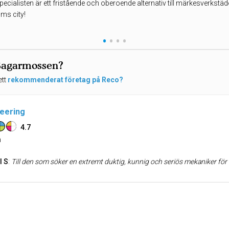
ecialisten är ett fristående och oberoende alternativ till märkesverkstäder
ms city!
•
•
•
•
 Bagarmossen?
ett
rekommenderat företag på Reco?
neering
4.7
n
l S
:
Till den som söker en extremt duktig, kunnig och seriös mekaniker för BMW behöver inte leta mer, GW är en förbannat bra mekaniker och förblir den enda verkstad jag kommer använda mig av! Jag har tagit hjälp av GW med min ”nya” bil, en BMW 325i -06. En äldre skönhet som jag gladeli