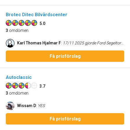
Brotec Ditec Bilvårdscenter
5.0
3
omdömen
Karl Thomas Hjalmar F
:
17/11 2025 gjorde Ford Segeltorp återlämningsgranskning efter att jag leasat Focusen i 6 år. Vid en tre år tidigare service hade Ford noterat minst fem repor och skrap på lacken. Men nu hade jag 14/11 vänt mig till Brotec Bro och Johan som gjort en recond av lacken. Ingen anmärkning av Ford! Tvärtom. Bilen såg ju nästan ut som ny! Tack Brotec. //Thomas Fridén
Få prisförslag
Autoclassic
3.7
3
omdömen
Wissam D
:
YES
Få prisförslag