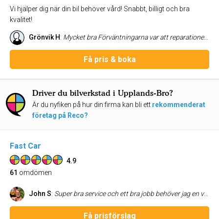
Vi hjälper dig när din bil behöver vård! Snabbt, billigt och bra
kvalitet!
Grönvik H
:
Mycket bra Förväntningarna var att reparationen blev bra Lagade min AC Mycket bra utfört
Få pris & boka
Driver du bilverkstad i Upplands-Bro?
Är du nyfiken på hur din firma kan bli ett
rekommenderat
företag på Reco?
Fast Car
4.9
61
omdömen
John S
:
Super bra service och ett bra jobb behöver jag en verkstad så kommer jag att använda dom igen
Få prisförslag