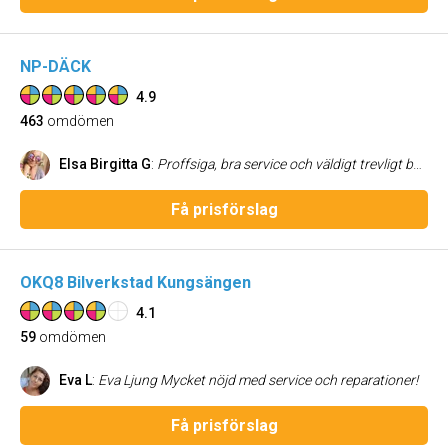
NP-DÄCK
4.9
463
omdömen
Elsa Birgitta G
:
Proffsiga, bra service och väldigt trevligt bemötande. Kan varmt rekommendera dom.
Få prisförslag
OKQ8 Bilverkstad Kungsängen
4.1
59
omdömen
Eva L
:
Eva Ljung Mycket nöjd med service och reparationer!
Få prisförslag