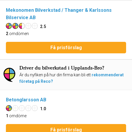
Mekonomen Bilverkstad / Thanger & Karlssons
Bilservice AB
2.5
2
omdömen
Få prisförslag
Driver du bilverkstad i Upplands-Bro?
Är du nyfiken på hur din firma kan bli ett
rekommenderat
företag på Reco?
Betonglarsson AB
1.0
1
omdöme
Få prisförslag