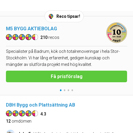
Reco tipsar!
M5 BYGG AKTIEBOLAG
210
recos
Specialister på Badrum, kök och totalrenoveringar i hela Stor-
Stockholm. Vi har lång erfarenhet, gedigen kunskap och
mängder av slutförda projekt med hög kvalitet.
Få prisförslag
•
•
•
•
DBH Bygg och Plattsättning AB
4.3
12
omdömen