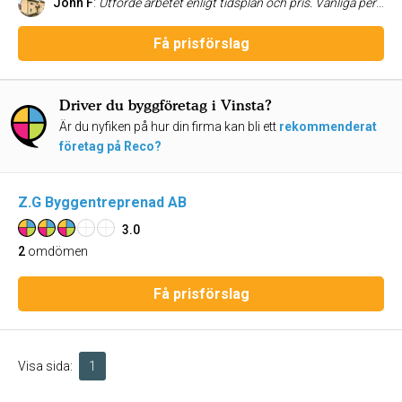
John F
:
Utförde arbetet enligt tidsplan och pris. Vänliga personer som utförde jobbet och med ett utmärkt resultat. Jag kan starkt rekommendera dem.
Få prisförslag
Driver du byggföretag i Vinsta?
Är du nyfiken på hur din firma kan bli ett
rekommenderat
företag på Reco?
Z.G Byggentreprenad AB
3.0
2
omdömen
Få prisförslag
Visa sida:
1