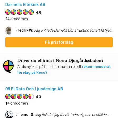
Darnells Elteknik AB
4.9
24
omdömen
Fredrik W
:
Jag anlitade Darnells Construction för att få hjälp med byte av samtliga strömbrytare samt väguttag, strömdragning och infällning av dimmerdosa i vägg. Jag beställde även hjälp med montering/inpassning av lister, dörrkarmar samt dörrfoder. Jag fick mycket bra service och resultatet blev utmärkt. Peter lämnade förslag på lösningar och var mycket tillmötesgående. Kabeldragning gjordes mycket snyggt, raka och spända linjer. Finsnickerierna millimeteranpassades och ger nu ett mycket bra intryck. Darnells Construction AB följs av mina allra bästa rekommendationer.
Få prisförslag
Driver du elfirma i Norra Djurgårdsstaden?
Är du nyfiken på hur din firma kan bli ett
rekommenderat
företag på Reco?
08 El Data Och Ljusdesign AB
4.3
14
omdömen
Lillemor S
:
Jag fick det jag förväntade mig och beställde. Mycket trevliga och tillmötesgående elektriker.