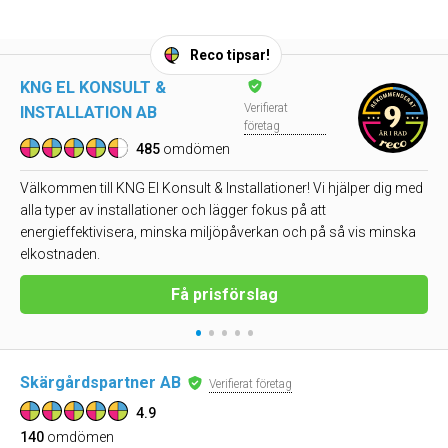
Reco tipsar!
KNG EL KONSULT &
Verifierat
INSTALLATION AB
företag
485
omdömen
Välkommen till KNG El Konsult & Installationer! Vi hjälper dig med
alla typer av installationer och lägger fokus på att
energieffektivisera, minska miljöpåverkan och på så vis minska
elkostnaden.
Få prisförslag
•
•
•
•
•
Skärgårdspartner AB
Verifierat företag
4.9
140
omdömen