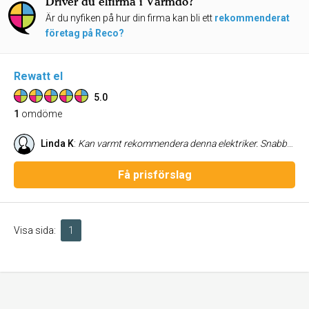
Driver du elfirma i Värmdö?
Är du nyfiken på hur din firma kan bli ett
rekommenderat
företag på Reco?
Rewatt el
5.0
1
omdöme
Linda K
:
Kan varmt rekommendera denna elektriker. Snabbt och bra till bra pris.
Få prisförslag
Visa sida:
1