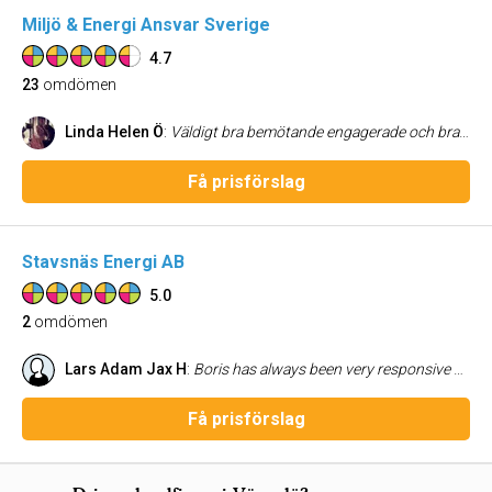
Miljö & Energi Ansvar Sverige
4.7
23
omdömen
Linda Helen Ö
:
Väldigt bra bemötande engagerade och bra på att återkoppla. Jag upplever dem som jobbar på Measol som duktiga, snabba, seriösa och serviceminded.
Få prisförslag
Stavsnäs Energi AB
5.0
2
omdömen
Lars Adam Jax H
:
Boris has always been very responsive and always knows how to make the complex, simple. Great workmanship with friendly and helpful service. Highly Recommend!
Få prisförslag