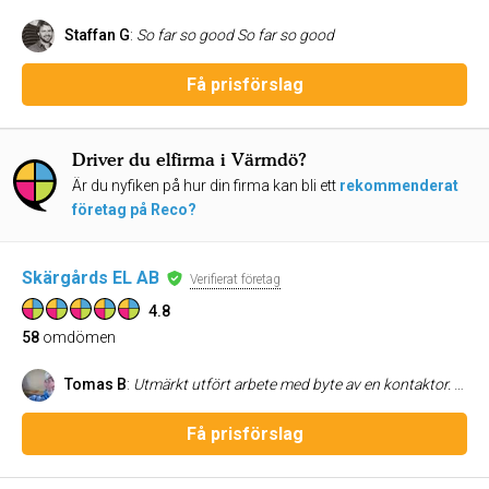
Staffan G
:
So far so good So far so good
Få prisförslag
Driver du elfirma i Värmdö?
Är du nyfiken på hur din firma kan bli ett
rekommenderat
företag på Reco?
Skärgårds EL AB
Verifierat företag
4.8
58
omdömen
Tomas B
:
Utmärkt utfört arbete med byte av en kontaktor. Men väldigt svårt att få besked om tidplan, samt att fakturan var väl så saltad med tanke på att reparatören var på tillbakavägen från Sandhamn mot fastlandet.
Få prisförslag