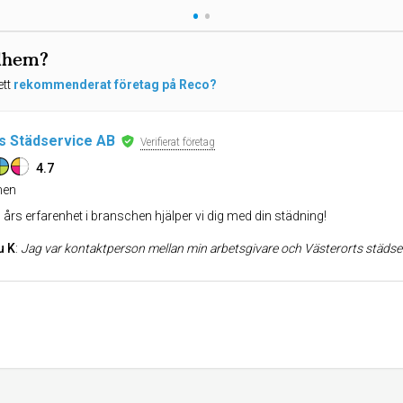
•
•
olhem?
ett
rekommenderat företag på Reco?
s Städservice AB
Verifierat företag
4.7
en
års erfarenhet i branschen hjälper vi dig med din städning!
u K
:
Jag var kontaktperson mellan min arbetsgivare och Västerorts städservice om totalentreprenad och har bara mycket positivt att säga om företaget. Nu är jag pensionär sedan 1 år ti