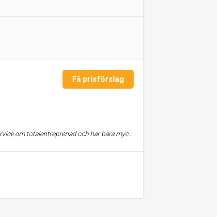
Få prisförslag
llbaka och har ingen aktuell bild av detta. Men jag kan inte tänka mig att kvaliteten kan ha blivit sämre. Tack.