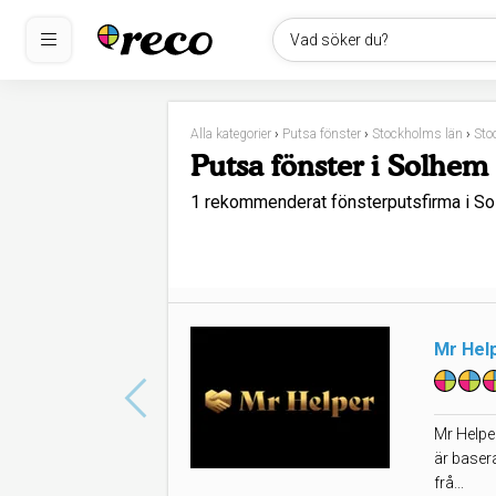
Vad söker du?
Alla kategorier
›
Putsa fönster
›
Stockholms län
›
Sto
Putsa fönster i Solhem
1 rekommenderat fönsterputsfirma i S
Mr Hel
Mr Helper
är baser
frå...