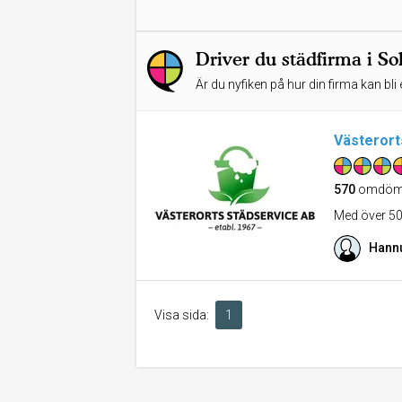
Driver du städfirma i S
Är du nyfiken på hur din firma kan bli 
Västerort
570
omdöm
Med över 50 
Hann
Visa sida:
1