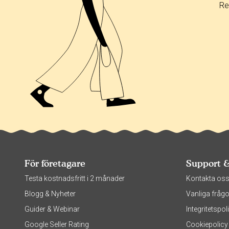
Re
För företagare
Support 
Testa kostnadsfritt i 2 månader
Kontakta os
Blogg & Nyheter
Vanliga frågo
Guider & Webinar
Integritetsp
Google Seller Rating
Cookiepolicy