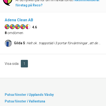
Är du nyfiken på hur din firma kan bli ett
rekommenderat
företag på Reco?
Adena Clean AB
4.6
8
omdömen
Gilda S
:
Helt ok . trappstäd i 3 portar förväntningar , att de ska göra ett bra jobb som de gör ej.bra att en del personal för ett otroligt oväsen i trapphus slår mot trappräcken partar högljudd i mobil ej ok hörs i hela trapphuset. men den den ordinarie är bra.
Visa sida:
1
Putsa fönster i Upplands Väsby
Putsa fönster i Vallentuna