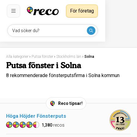
För företag
Vad söker du?
Alla kategorier
›
Putsa fönster
›
Stockholms län
›
Solna
Putsa fönster i Solna
8 rekommenderade fönsterputsfirma i Solna kommun
Reco tipsar!
Höga Höjder Fönsterputs
1,380
recos