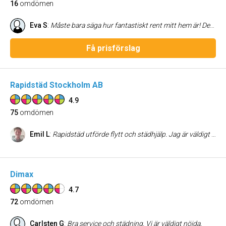
16
omdömen
Eva S
:
Måste bara säga hur fantastiskt rent mitt hem är! Det har aldrig varit så välstädat som idag! Dessutom var personen som städade så vänlig och trevlig! Jag skulle vilja ge honom 10 stjärnor!
Få prisförslag
Rapidstäd Stockholm AB
4.9
75
omdömen
Emil L
:
Rapidstäd utförde flytt och städhjälp. Jag är väldigt nöjd med deras jobb. Mycket bra bemötande
Dimax
4.7
72
omdömen
Carlsten G
:
Bra service och städning. Vi är väldigt nöjda.