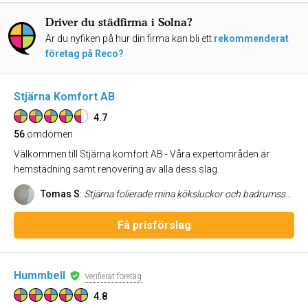
Driver du städfirma i Solna?
Är du nyfiken på hur din firma kan bli ett
rekommenderat
företag på Reco?
Stjärna Komfort AB
4.7
56
omdömen
Välkommen till Stjärna komfort AB - Våra expertområden är
hemstädning samt renovering av alla dess slag.
Tomas S
:
Stjärna folierade mina köksluckor och badrumsskåp och det blev bra. Jag upplever den som proffsiga och noggranna. Det bästa med dem är att de är trevliga och måna om att kunden blir nöjd. Jag har haft önskemål om små justeringar i jobben efteråt och då har de kommit tillbaka och ordnat det på bästa sätt. Jag kan rekommendera Stjärna och jag tror att foliering är mer slitstarkt än lackering.
Få prisförslag
Hummbell
Verifierat företag
4.8