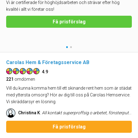
Vi är certifierade för höghöjdsarbeten och strävar efter hög
kvalité i allt vi företar oss!
Få prisförslag
•
•
Carolas Hem & Företagsservice AB
4.9
221
omdömen
Vill du kunna komma hem till ett skinande rent hem som är städat
med yttersta omsorg? Hör av dig till oss på Carolas Hemservice.
Vi skräddarsyr en lösning.
Christina K
:
All kontakt superproffsig o arbetet, fönsterputsningen, mycket bra o noggrant gjord. Kommer att anlita Carola igen!
Få prisförslag