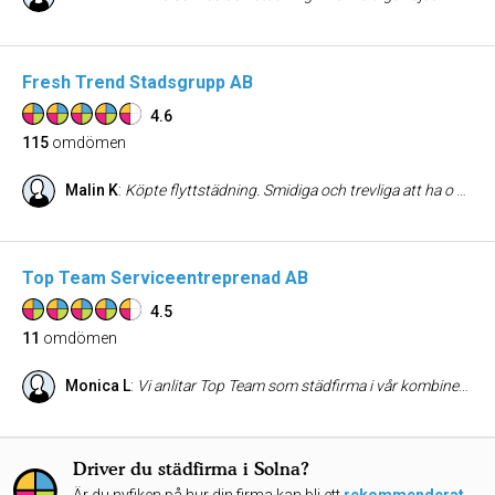
Fresh Trend Stadsgrupp AB
4.6
115
omdömen
Malin K
:
Köpte flyttstädning. Smidiga och trevliga att ha o göra med.
Top Team Serviceentreprenad AB
4.5
11
omdömen
Monica L
:
Vi anlitar Top Team som städfirma i vår kombinerade konferenslokal och festvåning. Pålitliga, prisvärda och smidiga sammanfattar min uppfattning om dem. Har aldrig tidigare haft en firma med personal som är så trevlig, flexibel och personlig i sitt bemötande. Vi har hittat ett arbetssätt tillsammans - där de haft en aktiv roll - som är anpassat till vår verksamhet vilket är guld värt! Vi är mycket nöjda och rekommenderar gärna Top Team till andra! De är på god väg att uppnå betyget "Utmärkt", är säker på att det kommer inom kort.
Driver du städfirma i Solna?