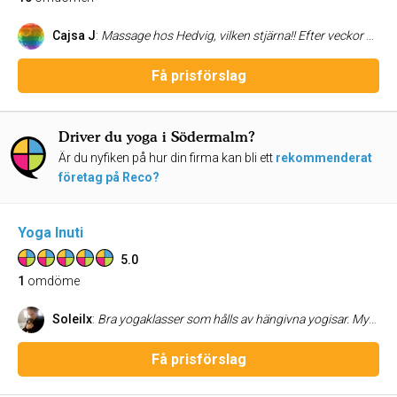
Cajsa J
:
Massage hos Hedvig, vilken stjärna!! Efter veckor med axlarna uppe vid öronen, huvudvärk etc så var det en sådan lättnad att äntligen få en massage värd namnet. Känner mig lätt som en fjäder, mjuk i kroppen. Det är ingen "slentrianmassage" här, Hedvig lyssnar och känner in innan hon sätter händerna i dig. Vill verkligen rekommendera Nirvana och en massage hos Hedvig. Nu ska jag utforska resten av vad Nirvana har att erbjuda, återkommer ;-)
Få prisförslag
Driver du yoga i Södermalm?
Är du nyfiken på hur din firma kan bli ett
rekommenderat
företag på Reco?
Yoga Inuti
5.0
1
omdöme
Soleilx
:
Bra yogaklasser som hålls av hängivna yogisar. Mysig lokal och supermysig stämning.
Få prisförslag