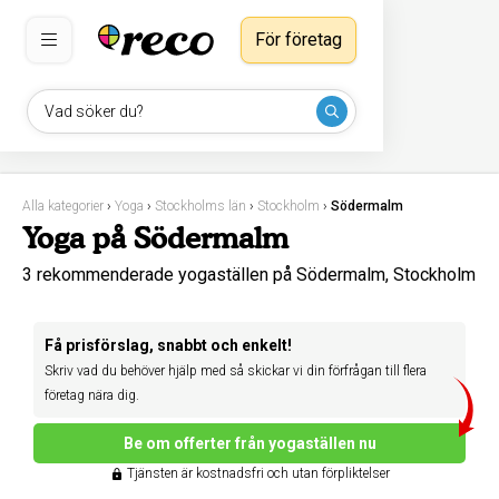
För företag
Vad söker du?
Alla kategorier
›
Yoga
›
Stockholms län
›
Stockholm
›
Södermalm
Yoga på Södermalm
3 rekommenderade yogaställen på Södermalm, Stockholm
Få prisförslag, snabbt och enkelt!
Skriv vad du behöver hjälp med så skickar vi din förfrågan till flera
företag nära dig.
Be om offerter från yogaställen nu
Tjänsten är kostnadsfri och utan förpliktelser