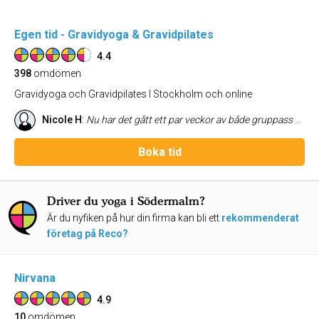
Egen tid - Gravidyoga & Gravidpilates
4.4
398
omdömen
Gravidyoga och Gravidpilates I Stockholm och online
Nicole H
:
Nu har det gått ett par veckor av både gruppass och egna pass hemma med hjälp av Egen Tids digitala prenumeration och jag känner bara värme och uppskattning för gravidyogan de tillhandahållit! Trots foglossning har jag fått tillfälle att vara lite aktiv och dessutom tid att slappna av och knyta ann med min kropp och min bebis. Jag har fått så mycket mer energi tack vare min regelbundna yoga och Egen Tid har varit fantastiskt tillmötesgående och vänliga.
Boka tid
Driver du yoga i Södermalm?
Är du nyfiken på hur din firma kan bli ett
rekommenderat
företag på Reco?
Nirvana
4.9
10
omdömen