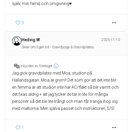
själv, min familj och omgivning♥️
0
Hedvig W
2025-11-10
Skrev om Egen tid - Gravidyoga & Gravidpilates
Inbjuden av företaget
Jag gick gravidpilates med Moa, studion på
Hallandsgatan. Moa är grym!! Det som gör att det inte blir
en femma är att studion inte har AC/fläkt så blir varmt och
det fixas aldrig + att jag tycker de tar in lite för många
personer så det blir lite trångt och man får tränga ihop sig
med mattorna. Men själva passet och instruktören, 5/5!
1