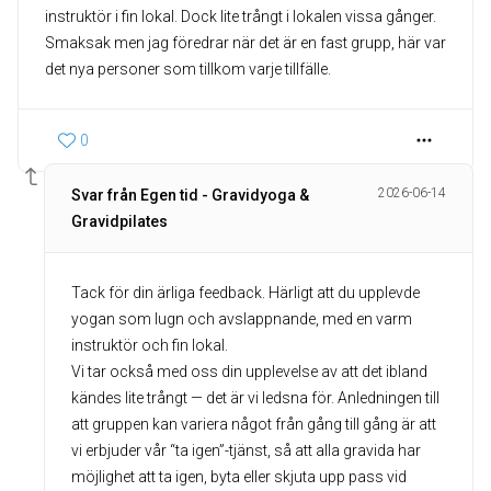
instruktör i fin lokal. Dock lite trångt i lokalen vissa gånger.
Smaksak men jag föredrar när det är en fast grupp, här var
det nya personer som tillkom varje tillfälle.
0
2026-06-14
Svar från Egen tid - Gravidyoga &
Gravidpilates
Tack för din ärliga feedback. Härligt att du upplevde
yogan som lugn och avslappnande, med en varm
instruktör och fin lokal.
Vi tar också med oss din upplevelse av att det ibland
kändes lite trångt — det är vi ledsna för. Anledningen till
att gruppen kan variera något från gång till gång är att
vi erbjuder vår “ta igen”-tjänst, så att alla gravida har
möjlighet att ta igen, byta eller skjuta upp pass vid