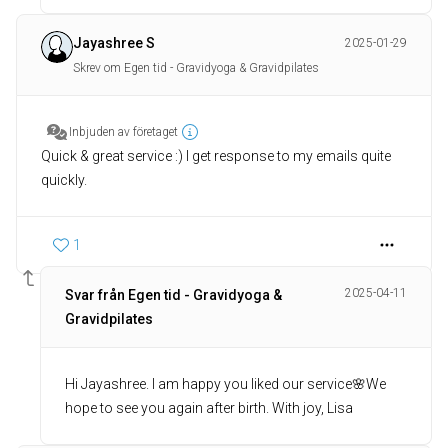
Jayashree S
2025-01-29
Skrev om Egen tid - Gravidyoga & Gravidpilates
Inbjuden av företaget
Quick & great service :) I get response to my emails quite
quickly.
1
2025-04-11
Svar från Egen tid - Gravidyoga &
Gravidpilates
Hi Jayashree. I am happy you liked our service🌸We
hope to see you again after birth. With joy, Lisa