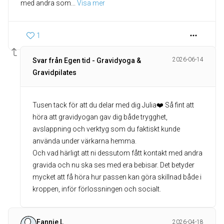
med andra som
... 
Visa mer
1
2026-06-14
Svar från Egen tid - Gravidyoga &
Gravidpilates
Tusen tack för att du delar med dig Julia❤️ Så fint att
höra att gravidyogan gav dig både trygghet,
avslappning och verktyg som du faktiskt kunde
använda under värkarna hemma.
Och vad härligt att ni dessutom fått kontakt med andra
gravida och nu ska ses med era bebisar. Det betyder
mycket att få höra hur passen kan göra skillnad både i
kroppen, inför förlossningen och socialt.
Fannie L
2026-04-18