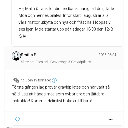
Hej Malin🌷Tack för din feedback, härligt att du gillade
Moa och hennes pilates. Inför start i augusti är alla
våra mattor utbytta och nya och fräscha! Hoppas vi
ses igen, Moa startar upp på tisdagar 18.00 den 12/8
💪💫
Smilla F
2025-06-04
Skrev om Egen tid - Gravidyoga & Gravidpilates
Inbjuden av företaget
Första gången jag provar gravidpilates och har varit så
nöjd! Lätt att hänga med som nybörjare och jättebra
instruktör! Kommer definitivt boka en till kurs!
1