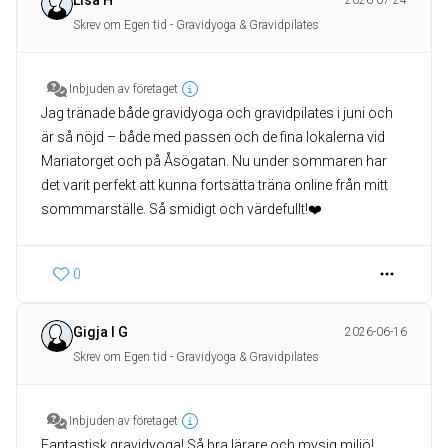
Lisa H
2026-07-24
Skrev om Egen tid - Gravidyoga & Gravidpilates
Inbjuden av företaget
Jag tränade både gravidyoga och gravidpilates i juni och
är så nöjd – både med passen och de fina lokalerna vid
Mariatorget och på Åsögatan. Nu under sommaren har
det varit perfekt att kunna fortsätta träna online från mitt
sommmarställe. Så smidigt och värdefullt!❤️
0
Gigja I G
2026-06-16
Skrev om Egen tid - Gravidyoga & Gravidpilates
Inbjuden av företaget
Fantastisk gravidyoga! Så bra lärare och mysig miljö!