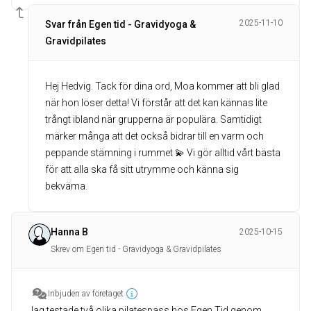
2025-11-10
Svar från Egen tid - Gravidyoga &
Gravidpilates
Hej Hedvig. Tack för dina ord, Moa kommer att bli glad
när hon löser detta! Vi förstår att det kan kännas lite
trångt ibland när grupperna är populära. Samtidigt
märker många att det också bidrar till en varm och
peppande stämning i rummet 💫 Vi gör alltid vårt bästa
för att alla ska få sitt utrymme och känna sig
bekväma.
Hanna B
2025-10-15
Skrev om Egen tid - Gravidyoga & Gravidpilates
Inbjuden av företaget
Jag testade två olika pilatespass hos Egen Tid genom