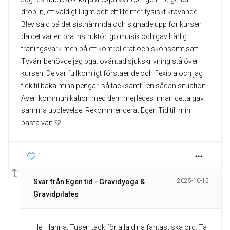
drop in, ett väldigt lugnt och ett lite mer fysiskt krävande.
Blev såld på det sistnämnda och signade upp för kursen
då det var en bra instruktör, go musik och gav härlig
träningsvärk men på ett kontrollerat och skonsamt sätt.
Tyvärr behövde jag pga. oväntad sjukskrivning stå över
kursen. De var fullkomligt förstående och flexibla och jag
fick tillbaka mina pengar, så tacksamt i en sådan situation.
Även kommunikation med dem mejlledes innan detta gav
samma upplevelse. Rekommenderat Egen Tid till min
bästa vän 💛
1
2025-10-15
Svar från Egen tid - Gravidyoga &
Gravidpilates
Hej Hanna. Tusen tack för alla dina fantastiska ord. Ta