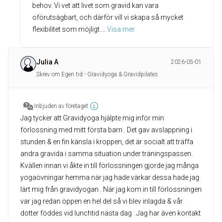
behov. Vi vet att livet som gravid kan vara
oförutsägbart, och därför vill vi skapa så mycket
flexibilitet som möjligt.
... 
Visa mer
Julia A
2026-05-01
Skrev om Egen tid - Gravidyoga & Gravidpilates
Inbjuden av företaget
Jag tycker att Gravidyoga hjälpte mig inför min
förlossning med mitt första barn . Det gav avslappning i
stunden & en fin känsla i kroppen, det är socialt att träffa
andra gravida i samma situation under träningspassen.
Kvällen innan vi åkte in till förlossningen gjorde jag många
yogaövningar hemma när jag hade värkar dessa hade jag
lärt mig från gravidyogan . När jag kom in till förlossningen
var jag redan öppen en hel del så vi blev inlagda & vår
dotter föddes vid lunchtid nästa dag . Jag har även kontakt