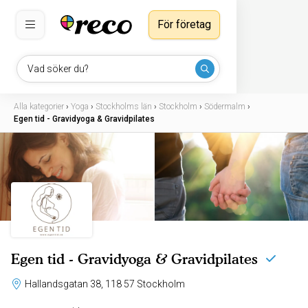
För företag
Vad söker du?
Alla kategorier
›
Yoga
›
Stockholms län
›
Stockholm
›
Södermalm
›
Egen tid - Gravidyoga & Gravidpilates
Egen tid - Gravidyoga & Gravidpilates
Hallandsgatan 38, 118 57 Stockholm