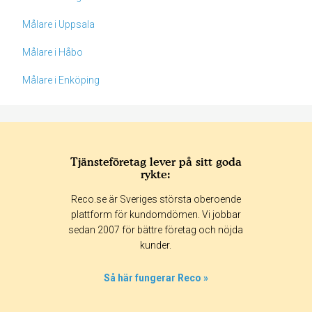
Målare i Uppsala
Målare i Håbo
Målare i Enköping
Tjänsteföretag lever på sitt goda
rykte:
Betyg & tidpunkt:
Reco.se är Sveriges största oberoende
Alla
365 dagar
90 dagar
30 dagar
plattform för kundomdömen. Vi jobbar
sedan 2007 för bättre företag och nöjda
100%
kunder.
0%
0%
Så här fungerar Reco »
0%
0%