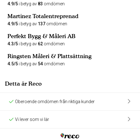
4.9/5
i betyg av
83
omdömen
Martinez Totalentreprenad
4.9/5
i betyg av
137
omdömen
Perfekt Bygg & Måleri AB
4.3/5
i betyg av
62
omdömen
Ringsten Måleri & Plattsättning
4.5/5
i betyg av
54
omdömen
Detta är Reco
Oberoende omdömen från riktiga kunder
Vi lever som vi lär