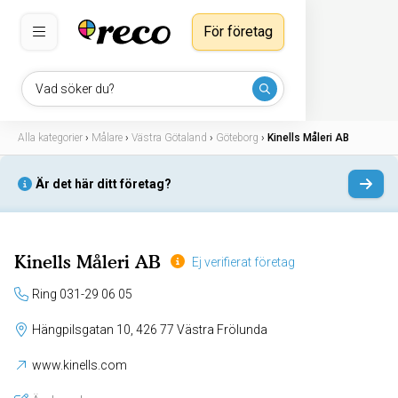
För företag
Vad söker du?
Alla kategorier
›
Målare
›
Västra Götaland
›
Göteborg
›
Kinells Måleri AB
Är det här ditt företag?
Kinells Måleri AB
Ej verifierat företag
Ring 031-29 06 05
Hängpilsgatan 10, 426 77 Västra Frölunda
www.kinells.com