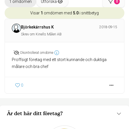
1 omdömen
Utforska
0
Visar
1
omdömen med
5.0
i snittbetyg
Björkekärrshus K
2018-09-15
Skrev om Kinells Måleri AB
Okontrollerat omdöme
Proffsigt företag med ett stort kunnande och duktiga
målare och bra chef
0
Är det här ditt företag?