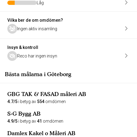
Låg
Vilka ber de om omdömen?
Ingen aktiv insamling
Insyn & kontroll
Reco har ingen insyn
Bästa målarna i Göteborg
GBG TAK & FASAD måleri AB
4.7/5
i betyg av
554
omdömen
S-G Bygg AB
4.9/5
i betyg av
41
omdömen
Damlex Kakel o Måleri AB