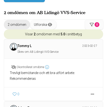
2 omdömen om AB Lidingö VVS-Service
2 omdömen
Utforska
0
Visar
2
omdömen med
5.0
i snittbetyg
Tommy L
2023-02-27
Skrev om AB Lidingö VVS-Service
Okontrollerat omdöme
Trevligt bemötande och ett bra utfört arbete.
Rekommenderas
0