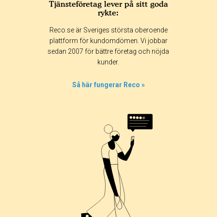
Tjänsteföretag lever på sitt goda
rykte:
Betyg & tidpunkt:
Reco.se är Sveriges största oberoende
Alla
365 dagar
90 dagar
30 dagar
plattform för kundomdömen. Vi jobbar
sedan 2007 för bättre företag och nöjda
100%
kunder.
0%
0%
Så här fungerar Reco »
0%
0%