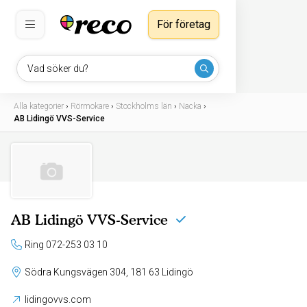
För företag
Vad söker du?
Alla kategorier
›
Rörmokare
›
Stockholms län
›
Nacka
›
AB Lidingö VVS-Service
AB Lidingö VVS-Service
Ring 072-253 03 10
Södra Kungsvägen 304, 181 63 Lidingö
lidingovvs.com