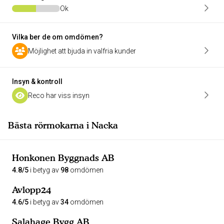
Ok
Vilka ber de om omdömen?
Möjlighet att bjuda in valfria kunder
Insyn & kontroll
Reco har viss insyn
Bästa rörmokarna i Nacka
Honkonen Byggnads AB
4.8/5
i betyg av
98
omdömen
Avlopp24
4.6/5
i betyg av
34
omdömen
Salahage Bygg AB