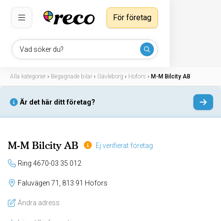
För företag
Vad söker du?
Alla kategorier
›
Begagnade bilar
›
Gävleborg
›
Hofors
›
M-M Bilcity AB
Är det här ditt företag?
M-M Bilcity AB
Ej verifierat företag
Ring 4670-03 35 012
Faluvägen 71, 813 91 Hofors
Ändra adress