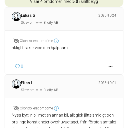
Visar
4
omdömen med
5.0
i snittbetyg
Lukas G
2025-10-24
Skrev om M-M Bilcity AB
Okontrollerat omdöme
riktigt bra service och hjälpsam
0
Elias L
2025-10-01
Skrev om M-M Bilcity AB
Okontrollerat omdöme
Nyss bytt in bil mot en annan bil, allt gick jätte smidigt och
bra inga konstigheter överhuvudtaget, från första samtalet