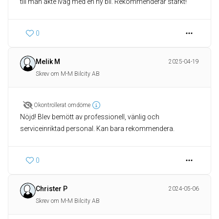
0
Melik M
2025-04-19
Skrev om M-M Bilcity AB
Okontrollerat omdöme
Nöjd! Blev bemött av professionell, vänlig och
serviceinriktad personal. Kan bara rekommendera.
0
Christer P
2024-05-06
Skrev om M-M Bilcity AB