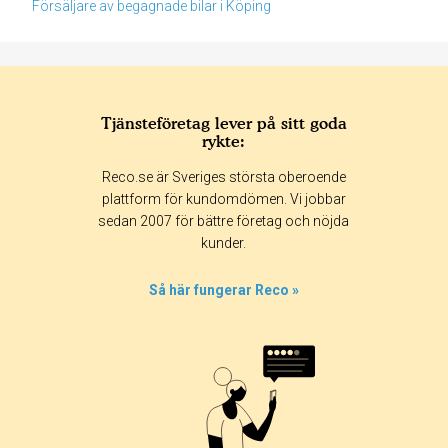
Försäljare av begagnade bilar i Köping
Tjänsteföretag lever på sitt goda
rykte:
Betyg & tidpunkt:
Reco.se är Sveriges största oberoende
Alla
365 dagar
90 dagar
30 dagar
plattform för kundomdömen. Vi jobbar
sedan 2007 för bättre företag och nöjda
100%
kunder.
0%
0%
Så här fungerar Reco »
0%
0%