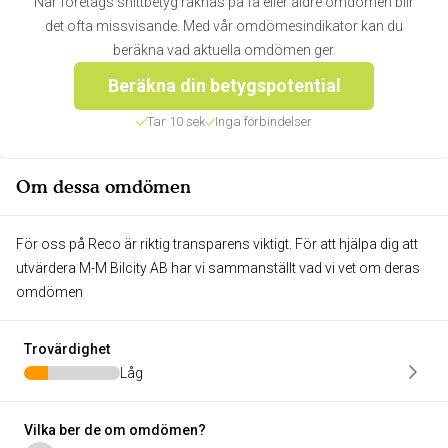
När företags snittbetyg räknas på få eller äldre omdömen blir
det ofta missvisande. Med vår omdömesindikator kan du
beräkna vad aktuella omdömen ger.
Beräkna din betygspotential
Tar 10 sek
Inga förbindelser
Om dessa omdömen
För oss på Reco är riktig transparens viktigt. För att hjälpa dig att
utvärdera M-M Bilcity AB har vi sammanställt vad vi vet om deras
omdömen
Trovärdighet
Låg
Vilka ber de om omdömen?