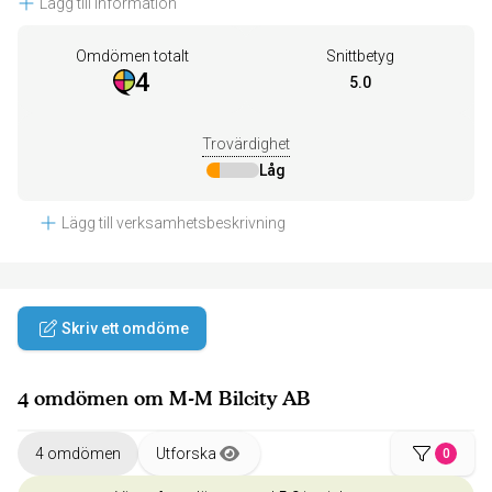
Lägg till information
Omdömen totalt
Snittbetyg
4
5.0
Trovärdighet
Låg
Lägg till verksamhetsbeskrivning
Skriv ett omdöme
4 omdömen om M-M Bilcity AB
4 omdömen
Utforska
0