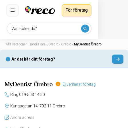
För företag
Vad söker du?
Alla kategorier
›
Tandläkare
›
Örebro
›
Örebro
›
MyDentist Örebro
Är det här ditt företag?
MyDentist Örebro
Ej verifierat företag
Ring 019-503 14 50
Kungsgatan 14, 702 11 Örebro
Ändra adress