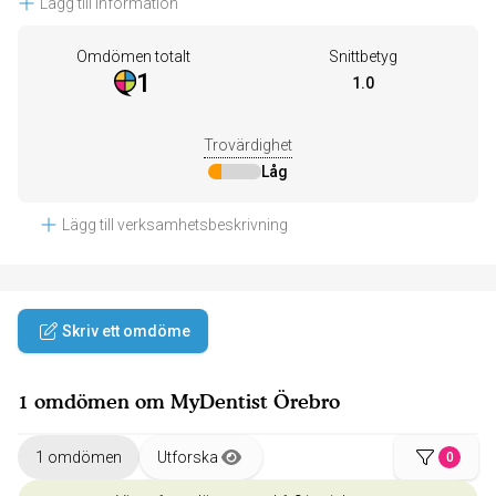
Lägg till information
Omdömen totalt
Snittbetyg
1
1.0
Trovärdighet
Låg
Lägg till verksamhetsbeskrivning
Skriv ett omdöme
1 omdömen om MyDentist Örebro
1 omdömen
Utforska
0