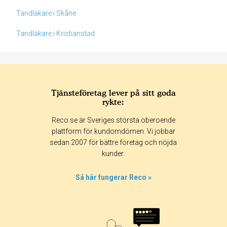
Tandläkare i Skåne
Tandläkare i Kristianstad
Tjänsteföretag lever på sitt goda
rykte:
Betyg & tidpunkt:
Reco.se är Sveriges största oberoende
Alla
365 dagar
90 dagar
30 dagar
plattform för kundomdömen. Vi jobbar
sedan 2007 för bättre företag och nöjda
0%
kunder.
0%
0%
Så här fungerar Reco »
0%
100%