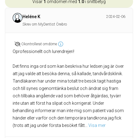
Visar
1
omdömen med
1.0
i snittbetyg
Heléne K
2024-02-06
Skrev om MyDentist Örebro
Okontrollerat omdöme
Oprofessionellt och lurendrejeri!
Det finns inga ord som kan beskriva hur ledsen jag är över
att jag valde att besöka denna, så kallade, tandvårdsklinik.
Tandläkaren har under mina totalt tre besök tagit hastiga
och till synes ogenomtänka beslut och ändrat sig fram
och tillbaka angående vad som behöver åtgärdas, tyvärr
inte utan att först ha slipat och korrigerat. Under
behandling informerar man inte mig som patient vad som
händer eller varför och den temporära tandkrona jag fick
(trots att jag under första besöket fått
... 
Visa mer