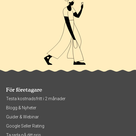
För företagare
Testa kostnadsfritt i 2 månader
Blogg & Nyheter
Guider & Webinar
Google Seller Rating
Ta reda på ditt pris