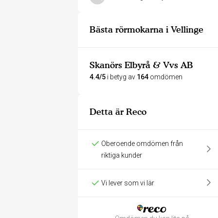
Bästa rörmokarna i Vellinge
Skanörs Elbyrå & Vvs AB
4.4/5
i betyg av
164
omdömen
Detta är Reco
Oberoende omdömen från
riktiga kunder
Vi lever som vi lär