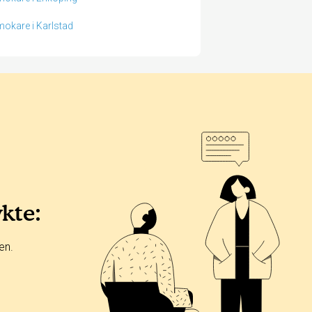
okare i Karlstad
ykte:
en.