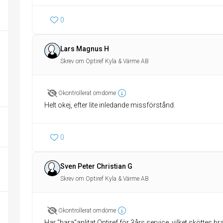
0
Lars Magnus H
Skrev om Optiref Kyla & Värme AB
Okontrollerat omdöme
Helt okej, efter lite inledande missförstånd.
0
Sven Peter Christian G
Skrev om Optiref Kyla & Värme AB
Okontrollerat omdöme
Har "bara"anlitat Optiref för 3års service, vilket sköttes bra