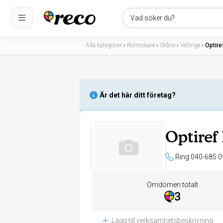
Vad söker du?
Alla kategorier
›
Rörmokare
›
Skåne
›
Vellinge
›
Optire
Är det här ditt företag?
Optiref
Ring 040-685 0
Omdömen totalt
3
Lägg till verksamhetsbeskrivning