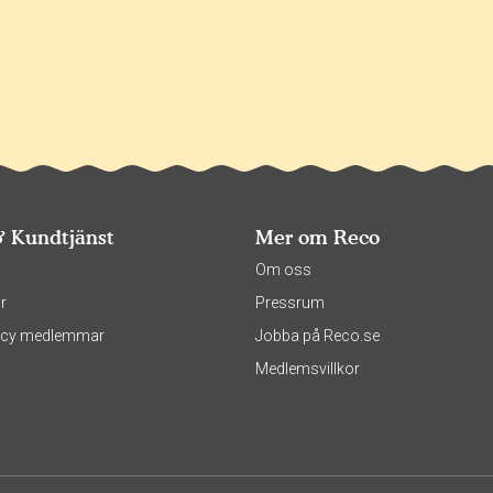
& Kundtjänst
Mer om Reco
s
Om oss
r
Pressrum
olicy medlemmar
Jobba på Reco.se
Medlemsvillkor