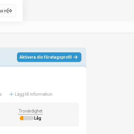
a in
Aktivera din företagsprofil
s
Lägg till information
Trovärdighet
Låg