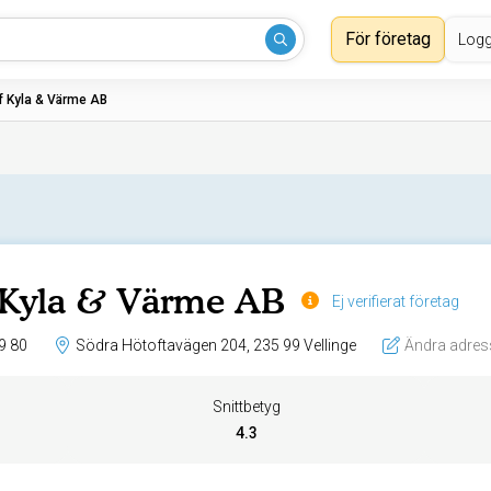
För företag
Logg
f Kyla & Värme AB
 Kyla & Värme AB
Ej verifierat företag
9 80
Södra Hötoftavägen 204, 235 99 Vellinge
Ändra adres
Snittbetyg
4.3