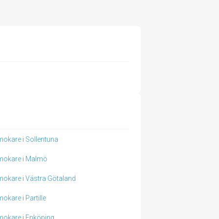
okare i Sollentuna
mokare i Malmö
okare i Västra Götaland
okare i Partille
okare i Enköping