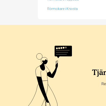
Rörmokare i Knivsta
Betyg & tidpunkt:
Alla
365 dagar
90 dagar
30 dagar
67%
0%
Tjän
33%
0%
Re
0%