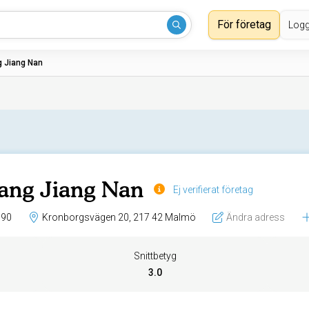
För företag
Logg
 Jiang Nan
ang Jiang Nan
Ej verifierat företag
 90
Kronborgsvägen 20, 217 42 Malmö
Ändra adress
Snittbetyg
3.0