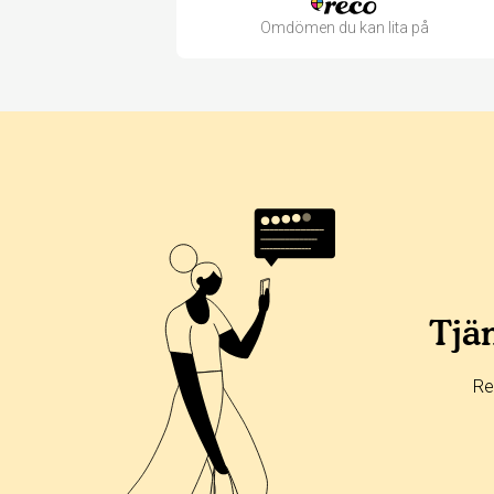
Omdömen du kan lita på
Betyg & tidpunkt:
Alla
365 dagar
90 dagar
30 dagar
50%
0%
Tjän
0%
0%
Re
50%