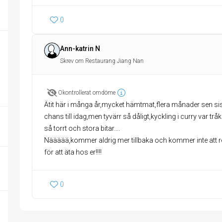
0
Ann-katrin N
Skrev om Restaurang Jiang Nan
Okontrollerat omdöme
Ätit här i många år,mycket hämtmat,flera månader sen sist 
chans till idag,men tyvärr så dåligt,kyckling i curry var tråki
så torrt och stora bitar….
Näääää,kommer aldrig mer tillbaka och kommer inte att 
för att äta hos er!!!!
0