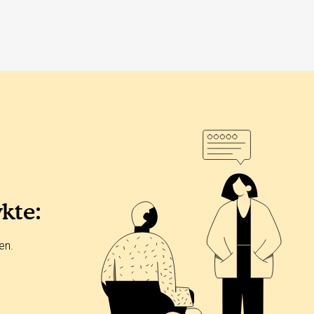
ykte:
en.