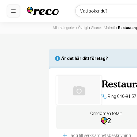
Vad söker du?
Alla kategorier
›
Övrigt
›
Skåne
›
Malmö
›
Restaurang
Är det här ditt företag?
Restaur
Ring 040-91 57
Omdömen totalt
2
Lägg till verksamhetsbeskrivning