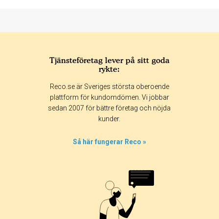
Tjänsteföretag lever på sitt goda
rykte:
Betyg & tidpunkt:
Reco.se är Sveriges största oberoende
Alla
365 dagar
90 dagar
30 dagar
plattform för kundomdömen. Vi jobbar
sedan 2007 för bättre företag och nöjda
100%
kunder.
0%
0%
Så här fungerar Reco »
0%
0%