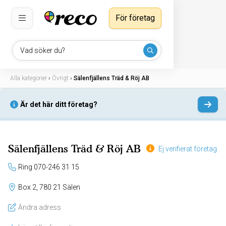
För företag
Vad söker du?
Alla kategorier
›
Övrigt
›
Sälenfjällens Träd & Röj AB
Är det här ditt företag?
Sälenfjällens Träd & Röj AB
Ej verifierat företag
Ring 070-246 31 15
Box 2, 780 21 Sälen
Ändra adress