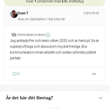
Visar
1
omdömen med
5.0
i snittbetyg
Sven T
2025-06-03
Skrev om Sälenfjällens Träd & Röj AB
Okontrollerat omdöme
Jag anlitade Per och team våren 2025 och är helnöjd. De är
superproffsiga och dessutom mycket trevliga. Bra
kommunikation innan arbetet och sedan utfördes jobbet
perfekt.
0
Är det här ditt företag?