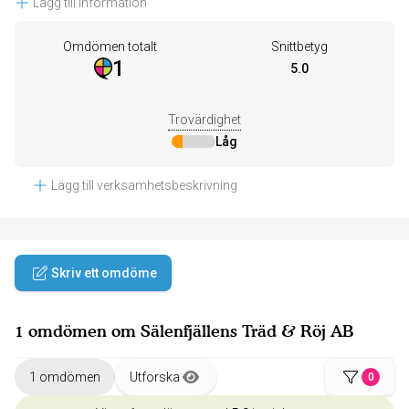
Lägg till information
Omdömen totalt
Snittbetyg
1
5.0
Trovärdighet
Låg
Lägg till verksamhetsbeskrivning
Skriv ett omdöme
1 omdömen om Sälenfjällens Träd & Röj AB
1 omdömen
Utforska
0