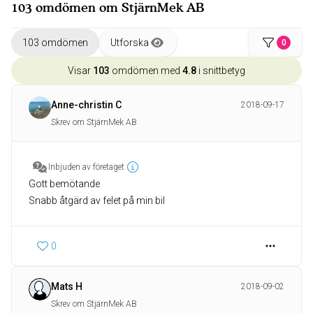
103 omdömen om StjärnMek AB
103 omdömen
Utforska
0
Visar
103
omdömen med
4.8
i snittbetyg
Anne-christin C
2018-09-17
Skrev om StjärnMek AB
Inbjuden av företaget
Gott bemötande
Snabb åtgärd av felet på min bil
0
Mats H
2018-09-02
Skrev om StjärnMek AB