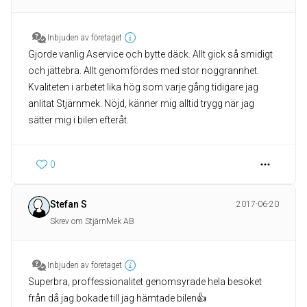
Inbjuden av företaget
Gjorde vanlig Aservice och bytte däck. Allt gick så smidigt
och jättebra. Allt genomfördes med stor noggrannhet.
Kvaliteten i arbetet lika hög som varje gång tidigare jag
anlitat Stjärnmek. Nöjd, känner mig alltid trygg när jag
sätter mig i bilen efteråt.
0
Stefan S
2017-06-20
Skrev om StjärnMek AB
Inbjuden av företaget
Superbra, proffessionalitet genomsyrade hela besöket
från då jag bokade till jag hämtade bilen👍