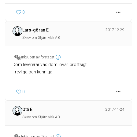
0
Lars-göran E
2017-12-29
Skrev om StjärnMek AB
Inbjuden av företaget
Dom levererar vad dom lovar..proffsigt
Trevliga och kunniga
0
Otti E
2017-11-24
Skrev om StjärnMek AB
Inbjuden av företaget