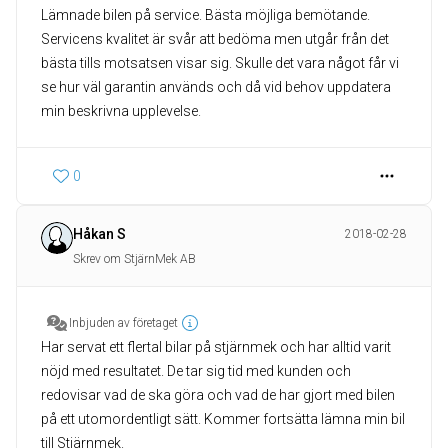
Lämnade bilen på service. Bästa möjliga bemötande.
Servicens kvalitet är svår att bedöma men utgår från det
bästa tills motsatsen visar sig. Skulle det vara något får vi
se hur väl garantin används och då vid behov uppdatera
min beskrivna upplevelse.
0
Håkan S
2018-02-28
Skrev om StjärnMek AB
Inbjuden av företaget
Har servat ett flertal bilar på stjärnmek och har alltid varit
nöjd med resultatet. De tar sig tid med kunden och
redovisar vad de ska göra och vad de har gjort med bilen
på ett utomordentligt sätt. Kommer fortsätta lämna min bil
till Stjärnmek.