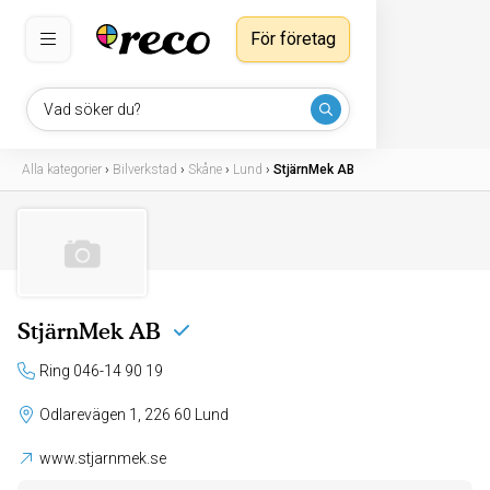
För företag
Vad söker du?
Alla kategorier
›
Bilverkstad
›
Skåne
›
Lund
›
StjärnMek AB
StjärnMek AB
Ring 046-14 90 19
Odlarevägen 1, 226 60 Lund
www.stjarnmek.se