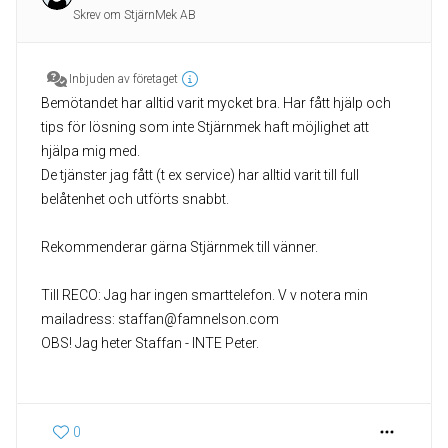
Skrev om StjärnMek AB
Inbjuden av företaget
Bemötandet har alltid varit mycket bra. Har fått hjälp och
tips för lösning som inte Stjärnmek haft möjlighet att
hjälpa mig med.
De tjänster jag fått (t ex service) har alltid varit till full
belåtenhet och utförts snabbt.
Rekommenderar gärna Stjärnmek till vänner.
Till RECO: Jag har ingen smarttelefon. V v notera min
mailadress: staffan@famnelson.com
OBS! Jag heter Staffan - INTE Peter.
0