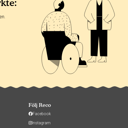
ykte:
en.
Följ Reco
Facebook
Instagram