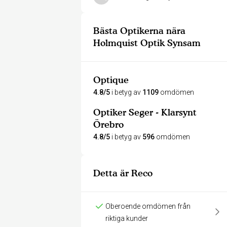
Bästa Optikerna nära
Holmquist Optik Synsam
Optique
4.8/5
i betyg av
1109
omdömen
Optiker Seger - Klarsynt
Örebro
4.8/5
i betyg av
596
omdömen
Detta är Reco
Oberoende omdömen från
riktiga kunder