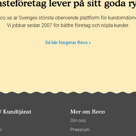
steföretag lever på sitt goda r
co.se är Sveriges största oberoende plattform för kundomdöm
Vi jobbar sedan 2007 för bättre företag och nöjda kunder.
Så här fungerar Reco »
& Kundtjänst
Mer om Reco
s
Om oss
r
Pressrum