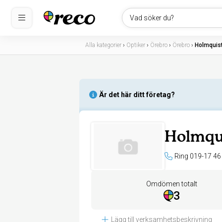
Vad söker du?
Alla kategorier
›
Optiker
›
Örebro
›
Örebro
›
Holmquis
Är det här ditt företag?
Holmqu
Ring 019-17 46
Omdömen totalt
3
Lägg till verksamhetsbeskrivning