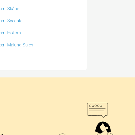
ker i Skåne
ker i Svedala
ker i Hofors
ker i Malung-Sälen