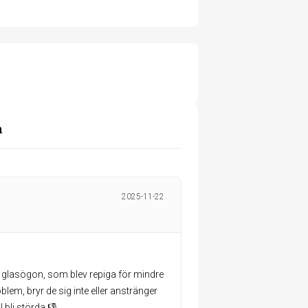
m
2025-11-22
ar glasögon, som blev repiga för mindre
blem, bryr de sig inte eller anstränger
l bli störda 👎