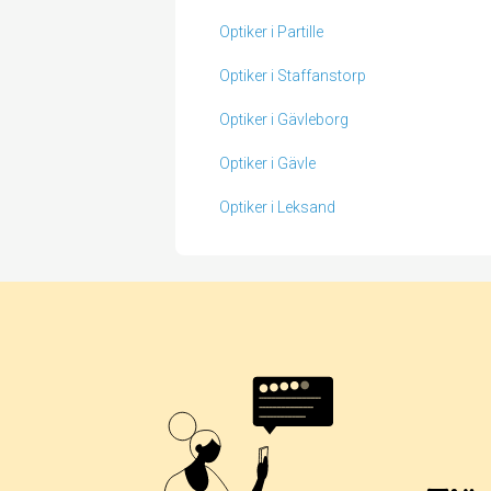
Optiker i Partille
Optiker i Staffanstorp
Optiker i Gävleborg
Optiker i Gävle
Optiker i Leksand
Betyg & tidpunkt:
Alla
365 dagar
90 dagar
30 dagar
0%
67%