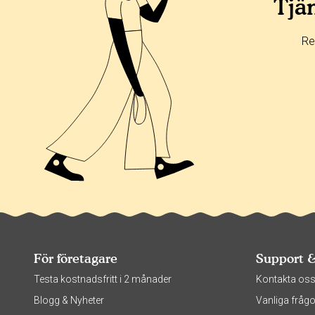
Tjän
0%
0%
Re
33%
För företagare
Support 
Testa kostnadsfritt i 2 månader
Kontakta os
Blogg & Nyheter
Vanliga frågo