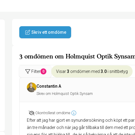
Skriv ett omdöme
3 omdömen om Holmquist Optik Synsa
Filter
Visar
3
omdömen med
3.0
i snittbetyg
0
Constantin A
Skrev om Holmquist Optik Synsam
Okontrollerat omdöme
Efter att jag har gjort en synundersökning och köpt ett p
än tre månader och när jag går tillbaka till dem med ett pro
sig ens för att hjälpa till , de är så bekväma så att de inte vil