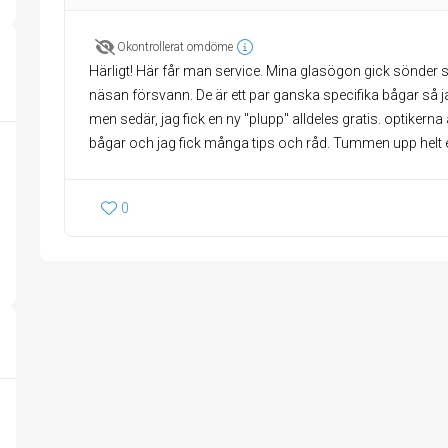
Okontrollerat omdöme
Härligt! Här får man service. Mina glasögon gick sönder så
näsan försvann. De är ett par ganska specifika bågar så j
men sedär, jag fick en ny "plupp" alldeles gratis. optikerna 
bågar och jag fick många tips och råd. Tummen upp helt e
0