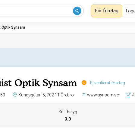
För företag
Logg
t Optik Synsam
ist Optik Synsam
Ej verifierat företag
 50
Kungsgatan 5, 702 11 Örebro
www.synsam.se
Ä
Snittbetyg
3.0