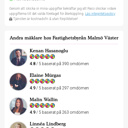
Genom att skicka in mina uppgifter bekräftar jag att Reco skickar vidare
uppgifterna till det valda företaget för återkoppling.
Läs integritetspolicy
.
Tjänsten är kostnadsfri & utan förpliktelser!
Andra mäklare hos Fastighetsbyrån Malmö Väster
Kenan Hasanoglu
4.8
/ 5 baserat på 390 omdömen
Elaine Mürgas
4.9
/ 5 baserat på 297 omdömen
Malin Wallin
4.9
/ 5 baserat på 263 omdömen
Linnéa Lindberg