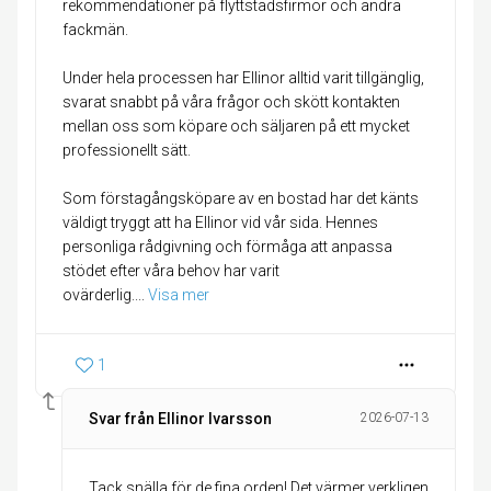
rekommendationer på flyttstädsfirmor och andra
fackmän.
Under hela processen har Ellinor alltid varit tillgänglig,
svarat snabbt på våra frågor och skött kontakten
mellan oss som köpare och säljaren på ett mycket
professionellt sätt.
Som förstagångsköpare av en bostad har det känts
väldigt tryggt att ha Ellinor vid vår sida. Hennes
personliga rådgivning och förmåga att anpassa
stödet efter våra behov har varit
ovärderlig.
... 
Visa mer
1
Svar från Ellinor Ivarsson
2026-07-13
Tack snälla för de fina orden! Det värmer verkligen