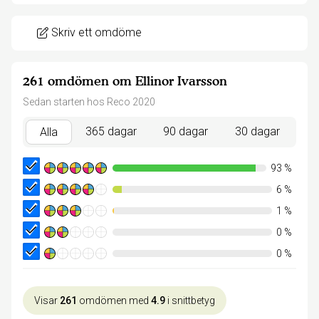
Skriv ett omdöme
261 omdömen om Ellinor Ivarsson
Sedan starten hos Reco 2020
365 dagar
90 dagar
30 dagar
Alla
93
%
6
%
1
%
0
%
0
%
Visar
261
omdömen med
4.9
i snittbetyg