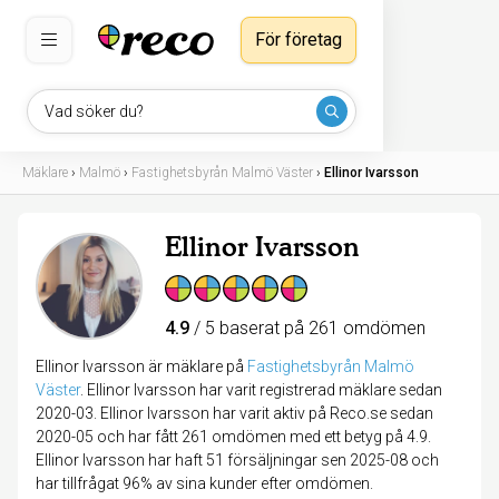
För företag
Vad söker du?
Mäklare
›
Malmö
›
Fastighetsbyrån Malmö Väster
›
Ellinor Ivarsson
Ellinor Ivarsson
4.9
/ 5 baserat på 261 omdömen
Ellinor Ivarsson är mäklare på
Fastighetsbyrån Malmö
Väster
.
Ellinor Ivarsson har varit registrerad mäklare sedan
2020-03. Ellinor Ivarsson har varit aktiv på Reco.se sedan
2020-05 och har fått 261 omdömen med ett betyg på 4.9.
Ellinor Ivarsson har haft 51 försäljningar sen 2025-08 och
har tillfrågat 96% av sina kunder efter omdömen.