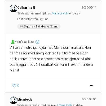
Catharina R
2026-05-14
Sålde sitt hus med hjälp av
Maria Lincoln
en del av
Fastighetsbyrån Sigtuna
Sigtuna - Björkbacka Strand
Verifierad kund
Vi har varit otroligt nöjda med Maria som mäklare. Hon
har massor med energi och tagit sig tid med oss och
spekulanter under hela processen, vilket gjort att vi känt
oss trygga med vår husaffär! Kan varmt rekommendera
Maria!
0
Elisabet B
2026-05-06
Sålde sin lägenhet med hjälp av
Emma Kafle
en del av