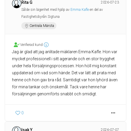
Rita G
2026-07-23
Sålde sin lägenhet med hjälp av
Emma Kafle
en del av
Fastighetsbyrån Sigtuna
Centrala Märsta
Verifierad kund
Jag är glad att jag anlitade mäklaren Emma Kafle. Hon var
mycket professionell i sitt agerande och en stor trygghet
under hela försäljningsprocessen. Hon höll mig konstant
uppdaterad om vad som hände. Det var lätt att prata med
henne och hon gav bra råd. Samtidigt var hon lyhörd även
för mina tankar och önskemål. Tack vare henne har
försäljningen genomförts snabbt och smidigt.
0
Isak Y
2026-07-07