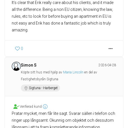
It’s clear that Erik really care about his clients, and it made
all the difference. Being a non EU citizen, knowing the law,
rules, etc to look for before buying an apartment in EU is
not easy and Erik has done a fantastic job which is truly
amazing.
0
Simon S
2026-04-28
Köpte sitt hus med hjälp av
Maria Lincoln
en del av
Fastighetsbyrån Sigtuna
Sigtuna - Harberget
Verifierad kund
Pratar mycket, men får lite sagt. Svarar sällen i telefon och
ringer upp långsamt. Okunnig om objektet och dessutom
långsam i att ta fram kompletterande information.