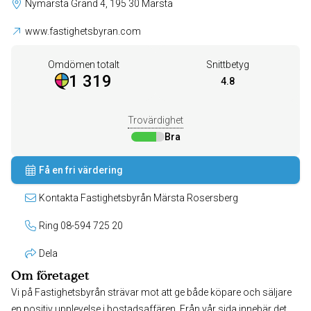
Nymärsta Gränd 4, 195 30 Märsta
www.fastighetsbyran.com
Omdömen totalt
Snittbetyg
1 319
4.8
Trovärdighet
Bra
Få en fri värdering
Kontakta Fastighetsbyrån Märsta Rosersberg
Ring 08-594 725 20
Dela
Om företaget
Vi på Fastighetsbyrån strävar mot att ge både köpare och säljare
en positiv upplevelse i bostadsaffären. Från vår sida innebär det