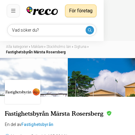
För företag
Vad söker du?
Alla kategorier
›
Mäklare
›
Stockholms län
›
Sigtuna
›
Fastighetsbyrån Märsta Rosersberg
Fastighetsbyrån Märsta Rosersberg
En del av
Fastighetsbyrån