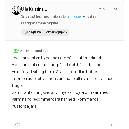
Ulla Kristina L
2026-05-28
Sålde sitt hus med hjälp av
Ewa Thorsell
en del av
Fastighetsbyrån Sigtuna
Sigtuna - Flottvik/djupvik
Verifierad kund
Ewa har varit en trygg mäklare på en tuff marknad.
Hon har varit engagerad, påläst och hårt arbetande.
Framförallt vill jag framhålla att hon alltid höll oss
informerade och att hon var snabb att svara, om vi hade
frågor.
Sammanfattningsvis är vi mycket nöjda och kan med
varm hand rekommendera henne till kommande
husförsäljare.
1