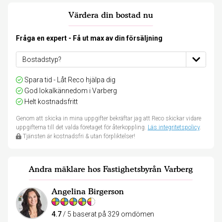
Värdera din bostad nu
Fråga en expert - Få ut max av din försäljning
Spara tid - Låt Reco hjälpa dig
God lokalkännedom i Varberg
Helt kostnadsfritt
Genom att skicka in mina uppgifter bekräftar jag att Reco skickar vidare
uppgifterna till det valda företaget för återkoppling.
Läs integritetspolicy
.
Tjänsten är kostnadsfri & utan förpliktelser!
Andra mäklare hos Fastighetsbyrån Varberg
Angelina Birgerson
4.7
/ 5 baserat på 329 omdömen