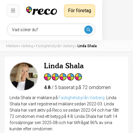
För företag
Vad söker du?
Mäklare
›
Varberg
›
Fastighetsbyrån Varberg
›
Linda Shala
Linda Shala
4.8
/ 5 baserat på 72 omdömen
Linda Shala är mäklare på
Fastighetsbyrån Varberg
.
Linda
Shala har varit registrerad mäklare sedan 2022-03. Linda
Shala har varit aktiv på Reco.se sedan 2022-04 och har fått
72 omdömen med ett betyg på 4.8. Linda Shala har haft 14
försäljningar sen 2025-08 och har tillfrågat 96% av sina
kunder efter omdömen.