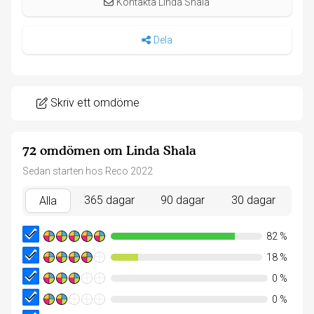
Kontakta Linda Shala
Dela
Skriv ett omdöme
72 omdömen om Linda Shala
Sedan starten hos Reco 2022
365 dagar
90 dagar
30 dagar
Alla
82
%
18
%
0
%
0
%