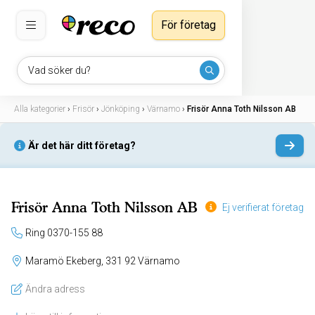
För företag
Vad söker du?
Alla kategorier
›
Frisör
›
Jönköping
›
Värnamo
›
Frisör Anna Toth Nilsson AB
Är det här ditt företag?
Frisör Anna Toth Nilsson AB
Ej verifierat företag
Ring 0370-155 88
Maramö Ekeberg, 331 92 Värnamo
Ändra adress