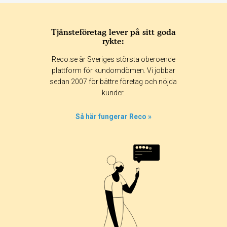
Tjänsteföretag lever på sitt goda
rykte:
Betyg & tidpunkt:
Reco.se är Sveriges största oberoende
Alla
365 dagar
90 dagar
30 dagar
plattform för kundomdömen. Vi jobbar
sedan 2007 för bättre företag och nöjda
100%
kunder.
0%
0%
Så här fungerar Reco »
0%
0%