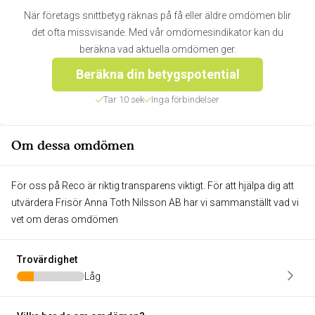
När företags snittbetyg räknas på få eller äldre omdömen blir
det ofta missvisande. Med vår omdömesindikator kan du
beräkna vad aktuella omdömen ger.
Beräkna din betygspotential
Tar 10 sek
Inga förbindelser
Om dessa omdömen
För oss på Reco är riktig transparens viktigt. För att hjälpa dig att
utvärdera Frisör Anna Toth Nilsson AB har vi sammanställt vad vi
vet om deras omdömen
Trovärdighet
Låg