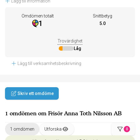
Lägg till information
Omdömen totalt
Snittbetyg
1
5.0
Trovärdighet
Låg
Lägg till verksamhetsbeskrivning
Skriv ett omdöme
1 omdömen om Frisör Anna Toth Nilsson AB
1 omdömen
Utforska
0