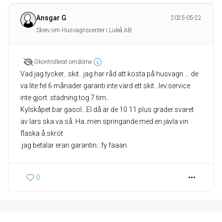
Ansgar G
2025-05-22
Skrev om Husvagnscenter i Luleå AB
Okontrollerat omdöme
Vad jag tycker...skit.. jag har råd att kosta på husvagn ... de
va lite fel 6 månader garanti inte värd ett skit...lev.service
inte gjort. städning tog 7 tim..
Kylskåpet bar gasol...El då är de 10 11 plus grader.svaret
av lars ska va så. Ha..men springande med en jävla vin
flaska å skröt
.jag betalar eran garantin...fy faaan
0