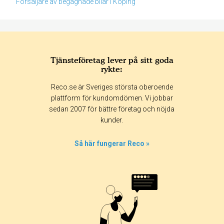
Försäljare av begagnade bilar i Köping
Tjänsteföretag lever på sitt goda
rykte:
Betyg & tidpunkt:
Reco.se är Sveriges största oberoende
Alla
365 dagar
90 dagar
30 dagar
plattform för kundomdömen. Vi jobbar
sedan 2007 för bättre företag och nöjda
0%
kunder.
0%
0%
Så här fungerar Reco »
0%
100%