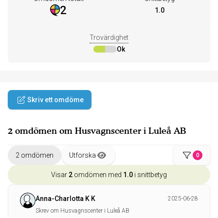
2
1.0
Trovärdighet
Ok
Skriv ett omdöme
2 omdömen om Husvagnscenter i Luleå AB
2 omdömen
Utforska
0
Visar
2
omdömen med
1.0
i snittbetyg
Anna-Charlotta K K
2025-06-28
Skrev om Husvagnscenter i Luleå AB