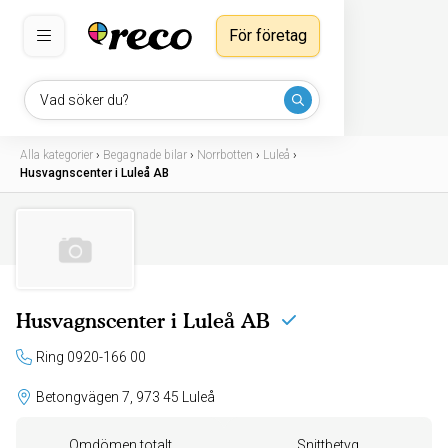
För företag
Vad söker du?
Alla kategorier
›
Begagnade bilar
›
Norrbotten
›
Luleå
›
Husvagnscenter i Luleå AB
Husvagnscenter i Luleå AB
Ring 0920-166 00
Betongvägen 7, 973 45 Luleå
Omdömen totalt
Snittbetyg