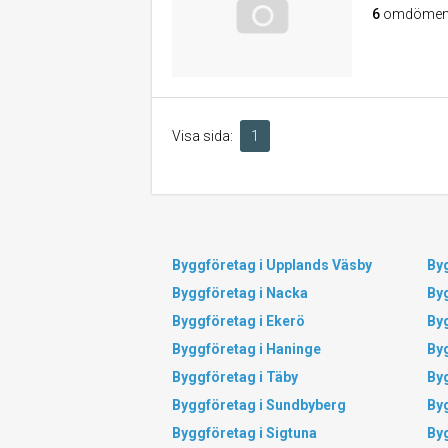
6
omdöme
Visa sida:
1
Byggföretag i Upplands Väsby
Byg
Byggföretag i Nacka
By
Byggföretag i Ekerö
By
Byggföretag i Haninge
By
Byggföretag i Täby
By
Byggföretag i Sundbyberg
Byg
Byggföretag i Sigtuna
By