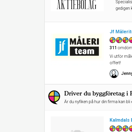
Specialis
gedigen 
Jf Måleri
311
omdöm
Vi utför mål
offert!
Jenn
Driver du byggföretag i 
Är du nyfiken på hur din firma kan bli 
Kalmdals 