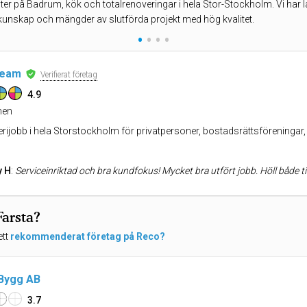
ter på Badrum, kök och totalrenoveringar i hela Stor-Stockholm. Vi har l
kunskap och mängder av slutförda projekt med hög kvalitet.
•
•
•
•
team
Verifierat företag
4.9
en
erijobb i hela Storstockholm för privatpersoner, bostadsrättsföreningar, 
y H
:
Serviceinriktad och bra kundfokus! Mycket bra utfört jobb. Höll både ti
Farsta?
ett
rekommenderat företag på Reco?
Bygg AB
3.7