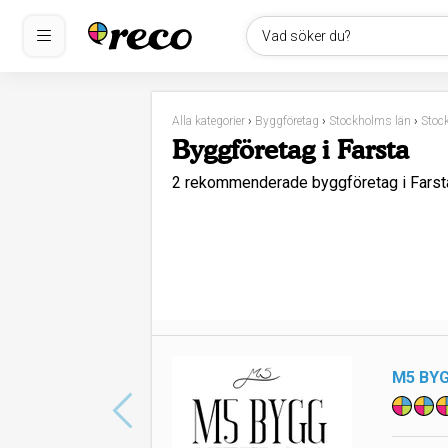
Vad söker du?
Alla kategorier
›
Byggföretag
›
Stockholms län
›
Stoc
Byggföretag i Farsta
2 rekommenderade byggföretag i Farst
M5 BY