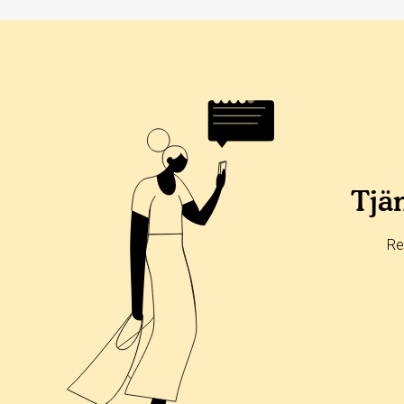
Tjän
Re