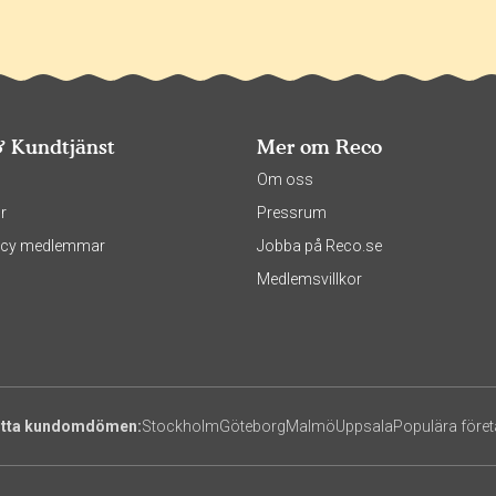
& Kundtjänst
Mer om Reco
s
Om oss
r
Pressrum
olicy medlemmar
Jobba på Reco.se
Medlemsvillkor
itta kundomdömen:
Stockholm
Göteborg
Malmö
Uppsala
Populära före