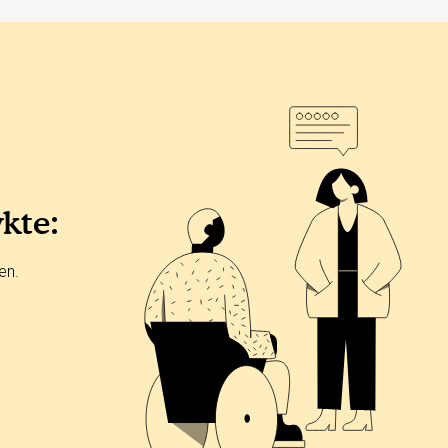
ykte:
en.