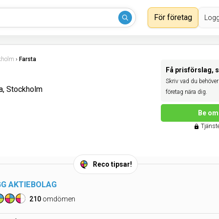
För företag
Logg
kholm
›
Farsta
Få prisförslag, 
Skriv vad du behöver 
a, Stockholm
företag nära dig.
Be om 
Tjänste
Reco tipsar!
GG AKTIEBOLAG
210
omdömen