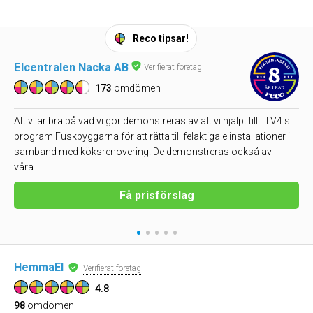
Reco tipsar!
Elcentralen Nacka AB
Verifierat företag
173
omdömen
Att vi är bra på vad vi gör demonstreras av att vi hjälpt till i TV4:s
program Fuskbyggarna för att rätta till felaktiga elinstallationer i
samband med köksrenovering. De demonstreras också av
våra...
Få prisförslag
•
•
•
•
•
HemmaEl
Verifierat företag
4.8
98
omdömen