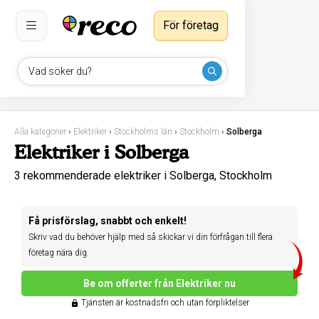
För företag
Vad söker du?
Alla kategorier
›
Elektriker
›
Stockholms län
›
Stockholm
›
Solberga
Elektriker i Solberga
3 rekommenderade elektriker i Solberga, Stockholm
Få prisförslag, snabbt och enkelt!
Skriv vad du behöver hjälp med så skickar vi din förfrågan till flera
företag nära dig.
Be om offerter från Elektriker nu
Tjänsten är kostnadsfri och utan förpliktelser