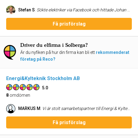
Stefan S
:
Sökte elektriker via Facebook och hittade Johan Åberg elektriska som responderade dagen efter på min förfrågan gällande en badrumsrenovering. Han kom och vi gick igenom mina önskemål och han kontrollerade hela anläggningen i huset och föreslog även vissa säkerhetshöjande åtgärder vilket jag accepterade. När väl jobbet drogs igång kom han på utsatt tid och genomförde jobbet. Mycket proffsigt och tidseffektivt. Han var mycket kommunikativ och slutresultatet blev fantastiskt. Fakturan var bra specificerad och enligt tidigare överenskommelse. Vi är mycket nöjda och rekommenderar Åbergs-el.
Få prisförslag
Driver du elfirma i Solberga?
Är du nyfiken på hur din firma kan bli ett
rekommenderat
företag på Reco?
Energi&Kylteknik Stockholm AB
5.0
8
omdömen
MARKUS M
:
Vi är stolt samarbetspartner till Energi & Kylteknik. Miguel besitter unik ykesstolthet över att vilja leverera perfekt i varje projekt. Vi kan varmt rekommendera detta företag!
Få prisförslag