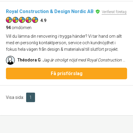
Royal Construction & Design Nordic AB
Verifierat företag
4.9
94
omdömen
Vill du lämna din renovering i trygga händer? Vi tar hand om allt
med en personlig kontaktperson, service och kundnöjdhet i
fokus hela vägen från design & materialval till slutfört projekt.
Théodora G
:
Jag är otroligt nöjd med Royal Construction Designs arbete med renoveringen av mitt café. Från start till mål har hela processen varit smidig och professionell. Nadja lyssnade verkligen på min vision och idéer och lyckades översätta dem till en design som träffade mina förväntningar. Kommunikation var utmärkt under hela projektet. Jag kan varmt rekommendera Royal Construction Design! Ett stort tack för ett fanatiskt jobb!
Få prisförslag
Visa sida:
1