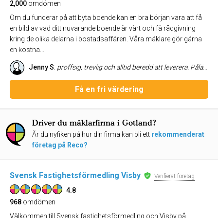
2,000
omdömen
Om du funderar på att byta boende kan en bra början vara att få
en bild av vad ditt nuvarande boende är värt och få rådgivning
kring de olika delarna i bostadsaffären. Våra mäklare gör gärna
en kostna...
Jenny S
:
proffsig, trevlig och alltid beredd att leverera. Påläst engagerad och varmt rekommenderad!!
Få en fri värdering
Driver du mäklarfirma i Gotland?
Är du nyfiken på hur din firma kan bli ett
rekommenderat
företag på Reco?
Svensk Fastighetsförmedling Visby
Verifierat företag
4.8
968
omdömen
Välkommen till Svensk fastighetsförmedling och Visby på