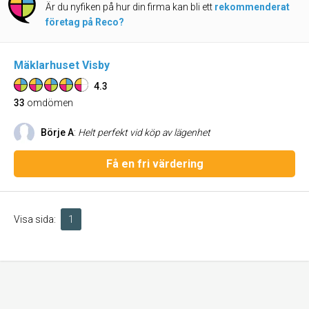
Är du nyfiken på hur din firma kan bli ett
rekommenderat
företag på Reco?
Mäklarhuset Visby
4.3
33
omdömen
Börje A
:
Helt perfekt vid köp av lägenhet
Få en fri värdering
Visa sida:
1