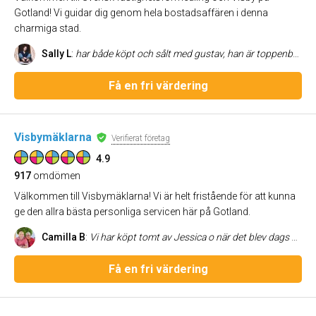
Gotland! Vi guidar dig genom hela bostadsaffären i denna
charmiga stad.
Sally L
:
har både köpt och sålt med gustav, han är toppenbra!
Få en fri värdering
Visbymäklarna
Verifierat företag
4.9
917
omdömen
Välkommen till Visbymäklarna! Vi är helt fristående för att kunna
ge den allra bästa personliga servicen här på Gotland.
Camilla B
:
Vi har köpt tomt av Jessica o när det blev dags att sälja vårt hus så fick hon hjälpa oss med det. Jessica är väldigt kunnig, respektfull, inlyssnande o ärlig. Vi har litat på hennes stöd till 100%. Vi kan varmt rekommendera Jessica som mäklare o skulle vi behöva mäklartjänster i framtiden så är det Jessica vi önskar ha vid vår sida.
Få en fri värdering