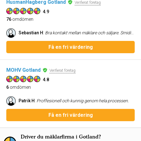
HusmanHagberg Gotland
Verifierat företag
4.9
76
omdömen
Sebastian H
:
Bra kontakt mellan mäklare och säljare. Smidigt köp med signering av alla kontrakt. Bra svar på alla frågor man har
Få en fri värdering
MOHV Gotland
Verifierat företag
4.8
6
omdömen
Patrik H
:
Proffesionell och kunnig genom hela processen.
Få en fri värdering
Driver du mäklarfirma i Gotland?