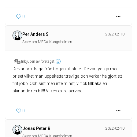
0
Per Anders S
2022-02-10
Skrev om MECA Kungsholmen
Inbjuden av företaget
De var proffsiga från början till slutet. De var tydliga med
priset vilket man uppskattar.trevliga och verkar ha gjort ett
fint jobb. Och sist men inte minst; vi fick tillbaka en
skinande ren bil!!! Vilken extra service.
0
Jonas Peter B
2022-02-10
Skrev om MECA Kungsholmen