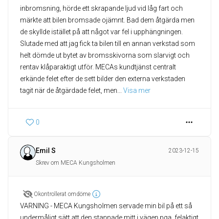
inbromsning, hörde ett skrapande ljud vid låg fart och
märkte att bilen bromsade ojämnt. Bad dem åtgärda men
de skyllde istället på att något var fel i upphängningen.
Slutade med att jag fick ta bilen till en annan verkstad som
helt dömde ut bytet av bromsskivorna som slarvigt och
rentav klåparaktigt utför. MECAs kundtjänst centralt
erkände felet efter de sett bilder den externa verkstaden
tagit när de åtgärdade felet, men
... 
Visa mer
0
Emil S
2023-12-15
Skrev om MECA Kungsholmen
Okontrollerat omdöme
VARNING - MECA Kungsholmen servade min bil på ett så
undermåligt sätt att den stannade mitt i vägen pga. felaktigt