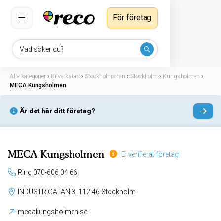
För företag
Vad söker du?
Alla kategorier
›
Bilverkstad
›
Stockholms län
›
Stockholm
›
Kungsholmen
›
MECA Kungsholmen
Är det här ditt företag?
MECA Kungsholmen
Ej verifierat företag
Ring 070-606 04 66
INDUSTRIGATAN 3, 112 46 Stockholm
mecakungsholmen.se