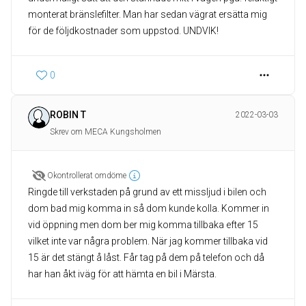
monterat bränslefilter. Man har sedan vägrat ersätta mig
för de följdkostnader som uppstod. UNDVIK!
0
ROBIN T
2022-03-03
Skrev om MECA Kungsholmen
Okontrollerat omdöme
Ringde till verkstaden på grund av ett missljud i bilen och
dom bad mig komma in så dom kunde kolla. Kommer in
vid öppning men dom ber mig komma tillbaka efter 15
vilket inte var några problem. När jag kommer tillbaka vid
15 är det stängt å låst. Får tag på dem på telefon och då
har han åkt iväg för att hämta en bil i Märsta.