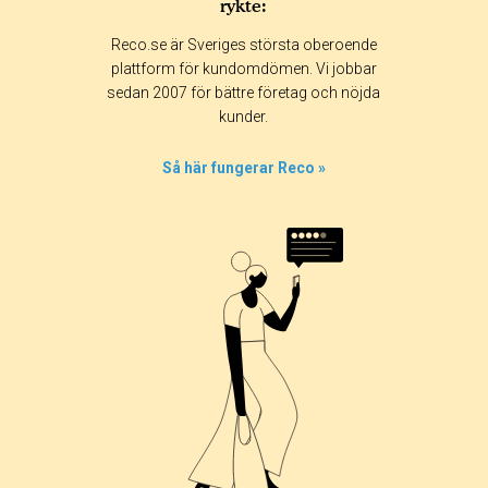
rykte:
Betyg & tidpunkt:
Reco.se är Sveriges största oberoende
Alla
365 dagar
90 dagar
30 dagar
plattform för kundomdömen. Vi jobbar
sedan 2007 för bättre företag och nöjda
100%
kunder.
0%
0%
Så här fungerar Reco »
0%
0%