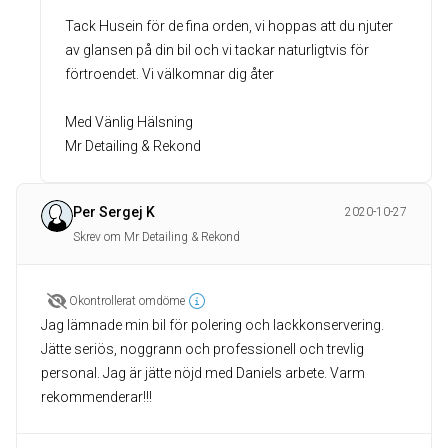
Tack Husein för de fina orden, vi hoppas att du njuter
av glansen på din bil och vi tackar naturligtvis för
förtroendet. Vi välkomnar dig åter
Med Vänlig Hälsning
Mr Detailing & Rekond
Per Sergej K
2020-10-27
Skrev om Mr Detailing & Rekond
Okontrollerat omdöme
Jag lämnade min bil för polering och lackkonservering.
Jätte seriös, noggrann och professionell och trevlig
personal. Jag är jätte nöjd med Daniels arbete. Varm
rekommenderar!!!