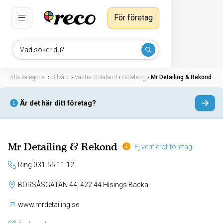
För företag
Vad söker du?
Alla kategorier
›
Bilvård
›
Västra Götaland
›
Göteborg
›
Mr Detailing & Rekond
Är det här ditt företag?
Mr Detailing & Rekond
Ej verifierat företag
Ring 031-55 11 12
BÖRSÅSGATAN 44, 422 44 Hisings Backa
www.mrdetailing.se