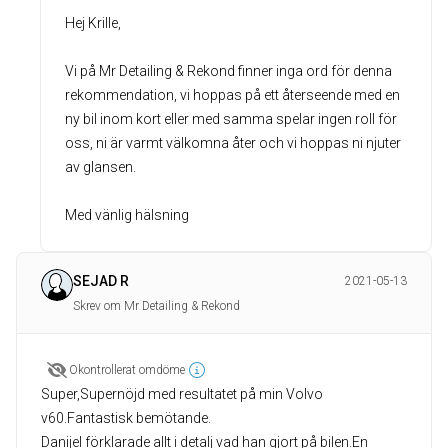
Hej Krille,
Vi på Mr Detailing & Rekond finner inga ord för denna
rekommendation, vi hoppas på ett återseende med en
ny bil inom kort eller med samma spelar ingen roll för
oss, ni är varmt välkomna åter och vi hoppas ni njuter
av glansen.
Med vänlig hälsning
SEJAD R
2021-05-13
Skrev om Mr Detailing & Rekond
Okontrollerat omdöme
Super,Supernöjd med resultatet på min Volvo
v60.Fantastisk bemötande.
Danijel förklarade allt i detalj vad han gjort på bilen.En