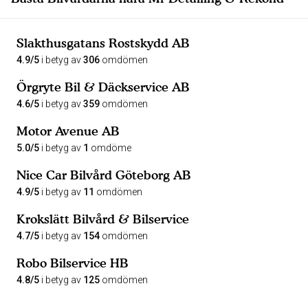
Slakthusgatans Rostskydd AB
4.9/5
i betyg av
306
omdömen
Örgryte Bil & Däckservice AB
4.6/5
i betyg av
359
omdömen
Motor Avenue AB
5.0/5
i betyg av
1
omdöme
Nice Car Bilvård Göteborg AB
4.9/5
i betyg av
11
omdömen
Krokslätt Bilvård & Bilservice
4.7/5
i betyg av
154
omdömen
Robo Bilservice HB
4.8/5
i betyg av
125
omdömen