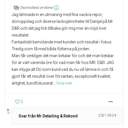
Okontrollerat omdöme
Jag lämnade in en utmaning med fina vackra repor,
dörruppslag och diverse lackojämnheter till Danijel på Mr.
D&R och det jag fick tillbaka gör mig mer än nöjd över
resultatet.
Fantastiskt bemötande med kunden och resultat i fokus.
Trevlig som få med båda fötterna på jorden.
Man får verkligen det man betalar för och det man betalar
för är värt varenda öre för vad man får hos MR. D&R. JAG
kan intyga att DU som kund vad du nu vill lämna in och få
gjort får ett resultat över förväntan, exceptionellt kvalitet,
ärlighet, kundfokuserat
... 
Visa mer
0
2021-05-24
Svar från Mr Detailing & Rekond