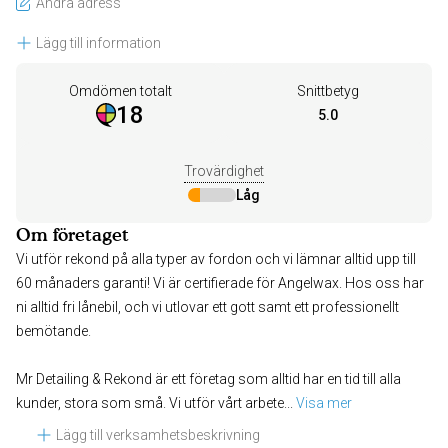
Ändra adress
Lägg till information
Omdömen totalt
Snittbetyg
18
5.0
Trovärdighet
Låg
Om företaget
Vi utför rekond på alla typer av fordon och vi lämnar alltid upp till
60 månaders garanti! Vi är certifierade för Angelwax. Hos oss har
ni alltid fri lånebil, och vi utlovar ett gott samt ett professionellt
bemötande.
Mr Detailing & Rekond är ett företag som alltid har en tid till alla
kunder, stora som små. Vi utför vårt arbete
... 
Visa mer
Lägg till verksamhetsbeskrivning