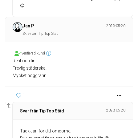
😊
Jan P
2023-05-20
Skrev om Tip Top Städ
Verifierad kund
Rent och fint.
Trevlig städerska.
Mycket noggrann.
1
2023-05-20
Svar från Tip Top Städ
Tack Jan för ditt omdöme.