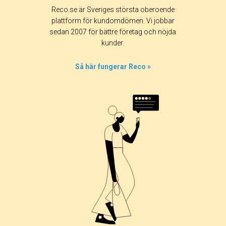
Betyg & tidpunkt:
Reco.se är Sveriges största oberoende
Alla
365 dagar
90 dagar
30 dagar
plattform för kundomdömen. Vi jobbar
sedan 2007 för bättre företag och nöjda
29%
kunder.
50%
14%
Så här fungerar Reco »
7%
0%