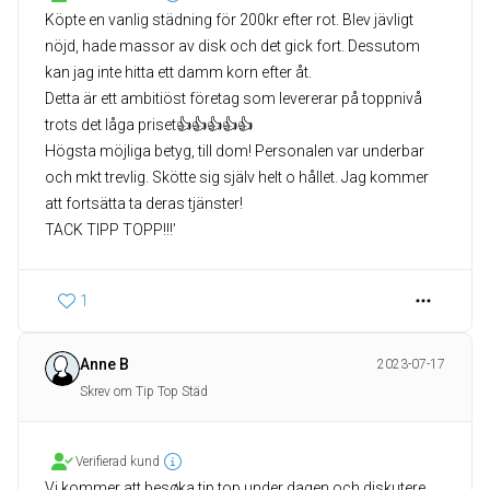
Köpte en vanlig städning för 200kr efter rot. Blev jävligt
nöjd, hade massor av disk och det gick fort. Dessutom
kan jag inte hitta ett damm korn efter åt.
Detta är ett ambitiöst företag som levererar på toppnivå
trots det låga priset👍👍👍👍👍
Högsta möjliga betyg, till dom! Personalen var underbar
och mkt trevlig. Skötte sig själv helt o hållet. Jag kommer
att fortsätta ta deras tjänster!
TACK TIPP TOPP!!!’
1
Anne B
2023-07-17
Skrev om Tip Top Städ
Verifierad kund
Vi kommer att besøka tip top under dagen och diskutere