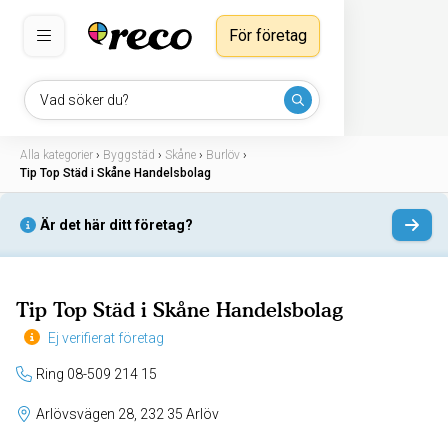
För företag
Vad söker du?
Alla kategorier
›
Byggstäd
›
Skåne
›
Burlöv
›
Tip Top Städ i Skåne Handelsbolag
Är det här ditt företag?
Tip Top Städ i Skåne Handelsbolag
Ej verifierat företag
Ring 08-509 214 15
Arlövsvägen 28, 232 35 Arlöv