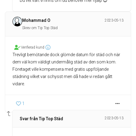
Du vet vart vi finns om du behöver mer hjälp 😊
Mohammad O
2023-05-13
Skrev om Tip Top Städ
Verifierad kund
Trevligt bemötande dock glömde datum för städ och när
dem väl kom väldigt undermålig städ av den som kom.
Företaget ville kompensera med gratis uppföljande
städning vilket var schysst men då hade vi redan gått
vidare.
1
2023-05-13
Svar från Tip Top Städ