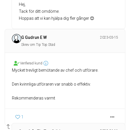
Hej,
Tack för ditt omdöme.
Hoppas att vi kan hjälpa dig fler gånger 😊
G Gudrun E W
2023-03-15
Skrev om Tip Top Städ
Verifierad kund
Mycket trevligt bemötande av chef och utförare.
Den kvinnliga utföraren var snabb o effektiv.
Rekommenderas varmt
1