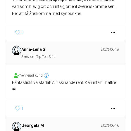
vad som blev gjort och inte gjort enl øverenskommelsen.
Ber att få återkomma med synpunkter.
0
Anna-Lena S
2023-06-18
Skrev om Tip Top Städ
Verifierad kund
Fantastiskt välstädat! Allt skinande rent. Kan inte bli bättre.
🌹
1
Georgeta M
2023-06-16