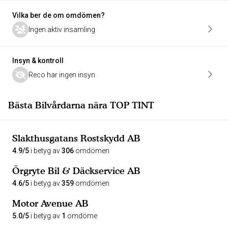
Vilka ber de om omdömen?
Ingen aktiv insamling
Insyn & kontroll
Reco har ingen insyn
Bästa Bilvårdarna nära TOP TINT
Slakthusgatans Rostskydd AB
4.9/5
i betyg av
306
omdömen
Örgryte Bil & Däckservice AB
4.6/5
i betyg av
359
omdömen
Motor Avenue AB
5.0/5
i betyg av
1
omdöme