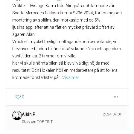
Vi åkte till Hisings Kärra från Alingsås och lämnade vår
Svarta Mercedes C-klass kombi S206 2024, för toning och
montering av solfilm, den mörkaste med ca:5%
ljusinsläpp, efter att ha fått en mycket prisvärd offert av
ägaren Alan.
Vi fick ett mycket trevligt mottagande och bemötande, vi
blev även erbjudna fri lånebil så vi kunde åka och spendera
väntetiden ca: 2 timmar om vi ville.
När vi skulle hämta bilen så blev vi väldigt nöjda med
resultatet! Och i lokalen höll en medarbetare på att foliera
kromade fönsterlister på
... 
Visa mer
0
Albin P
2024-07-01
Skrev om TOP TINT