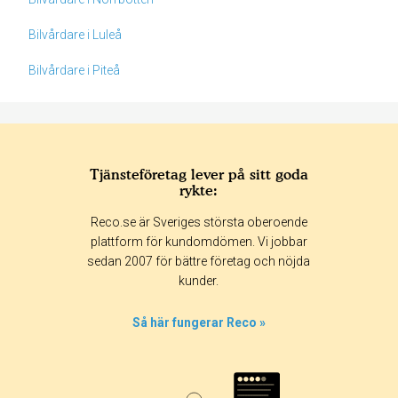
Bilvårdare i Luleå
Bilvårdare i Piteå
Tjänsteföretag lever på sitt goda
rykte:
Betyg & tidpunkt:
Reco.se är Sveriges största oberoende
Alla
365 dagar
90 dagar
30 dagar
plattform för kundomdömen. Vi jobbar
sedan 2007 för bättre företag och nöjda
100%
kunder.
0%
0%
Så här fungerar Reco »
0%
0%