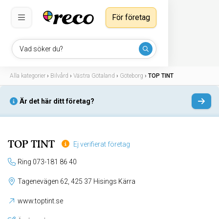
För företag
Vad söker du?
Alla kategorier
›
Bilvård
›
Västra Götaland
›
Göteborg
›
TOP TINT
Är det här ditt företag?
TOP TINT
Ej verifierat företag
Ring 073-181 86 40
Tagenevägen 62, 425 37 Hisings Kärra
www.toptint.se