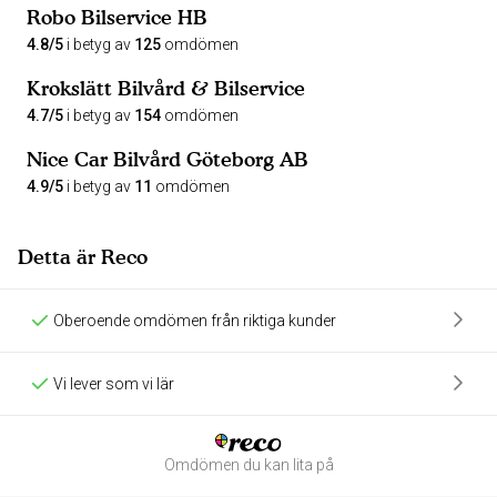
Robo Bilservice HB
4.8/5
i betyg av
125
omdömen
Krokslätt Bilvård & Bilservice
4.7/5
i betyg av
154
omdömen
Nice Car Bilvård Göteborg AB
4.9/5
i betyg av
11
omdömen
Detta är Reco
Oberoende omdömen från riktiga kunder
Vi lever som vi lär
Omdömen du kan lita på