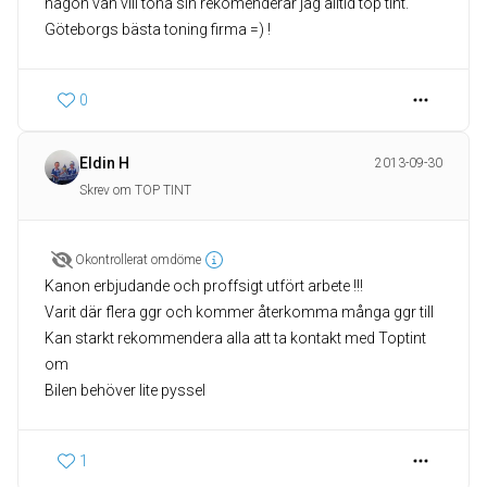
någon vän vill tona sin rekomenderar jag alltid top tint.
Göteborgs bästa toning firma =) !
0
Eldin H
2013-09-30
Skrev om TOP TINT
Okontrollerat omdöme
Kanon erbjudande och proffsigt utfört arbete !!!
Varit där flera ggr och kommer återkomma många ggr till
Kan starkt rekommendera alla att ta kontakt med Toptint
om
Bilen behöver lite pyssel
1