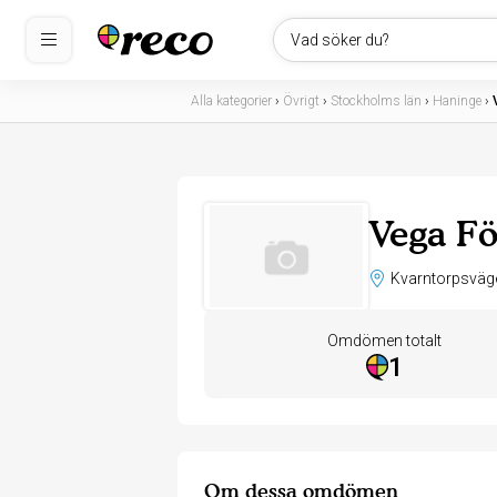
Vad söker du?
Alla kategorier
›
Övrigt
›
Stockholms län
›
Haninge
›
Vega Fö
Omdömen totalt
1
Om dessa omdömen