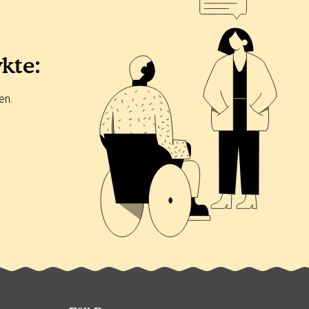
ykte:
en.