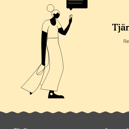
Alla
365 dagar
90 dagar
30 dagar
100%
0%
Tjän
0%
0%
Re
0%