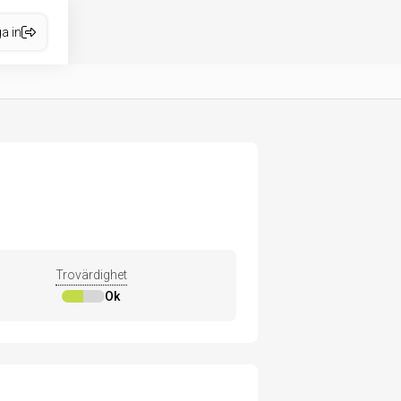
a in
Trovärdighet
Ok