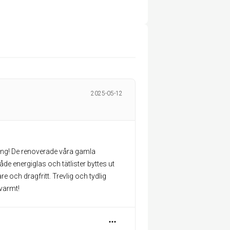
2025-05-12
ring! De renoverade våra gamla
e energiglas och tätlister byttes ut
e och dragfritt. Trevlig och tydlig
varmt!