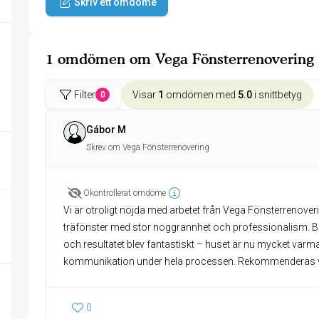
Skriv ett omdöme
1 omdömen om Vega Fönsterrenovering
Filter
Visar
1
omdömen med
5.0
i snittbetyg
0
Gábor M
Skrev om Vega Fönsterrenovering
Okontrollerat omdöme
Vi är otroligt nöjda med arbetet från Vega Fönsterrenove
träfönster med stor noggrannhet och professionalism. Båd
och resultatet blev fantastiskt – huset är nu mycket varmar
kommunikation under hela processen. Rekommenderas 
0